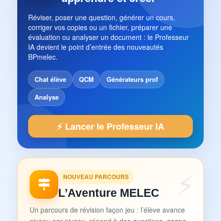
Réviser, poser une question, générer un cours,
corriger vos copies ou un fichier, préparer une
évaluation ou analyser un document : le Professeur
IA devient le point d’entrée des nouveautés
BPmelec.
Chat élève
QCM
Générateurs prof
Analyse
⚡ Lancer le Professeur IA
NOUVEAU PARCOURS
L’Aventure MELEC
Un parcours de révision façon jeu : l’élève avance