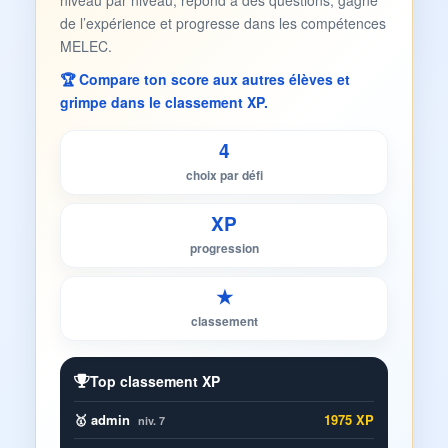
niveau par niveau, répond à des questions, gagne
de l’expérience et progresse dans les compétences
MELEC.
🏆 Compare ton score aux autres élèves et
grimpe dans le classement XP.
4
choix par défi
XP
progression
★
classement
Top classement XP
🥇 admin
1975 XP
niv. 7