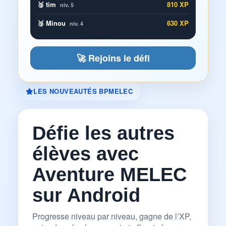
🥈 tim
810 XP
niv. 5
🥉 Minou
630 XP
niv. 4
🚀 Rejoins le défi
LES NOUVEAUTÉS BPMELEC
Défie les autres
élèves avec
Aventure MELEC
sur Android
Progresse niveau par niveau, gagne de l’XP,