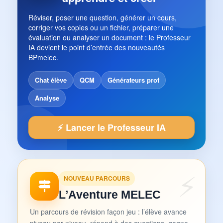
Réviser, poser une question, générer un cours,
corriger vos copies ou un fichier, préparer une
évaluation ou analyser un document : le Professeur
IA devient le point d’entrée des nouveautés
BPmelec.
Chat élève
QCM
Générateurs prof
Analyse
⚡ Lancer le Professeur IA
NOUVEAU PARCOURS
L’Aventure MELEC
Un parcours de révision façon jeu : l’élève avance