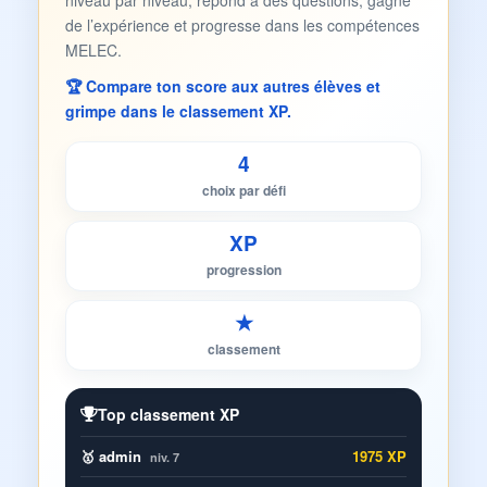
niveau par niveau, répond à des questions, gagne
de l’expérience et progresse dans les compétences
MELEC.
🏆 Compare ton score aux autres élèves et
grimpe dans le classement XP.
4
choix par défi
XP
progression
★
classement
Top classement XP
🥇 admin
1975 XP
niv. 7