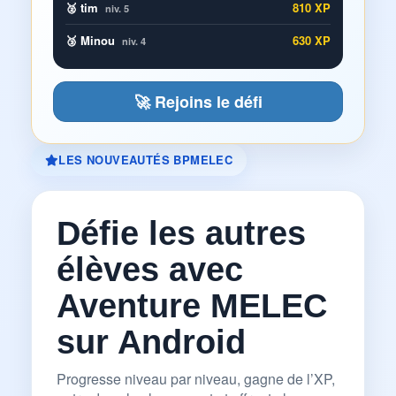
🥈 tim
810 XP
niv. 5
🥉 Minou
630 XP
niv. 4
🚀 Rejoins le défi
LES NOUVEAUTÉS BPMELEC
Défie les autres
élèves avec
Aventure MELEC
sur Android
Progresse niveau par niveau, gagne de l’XP,