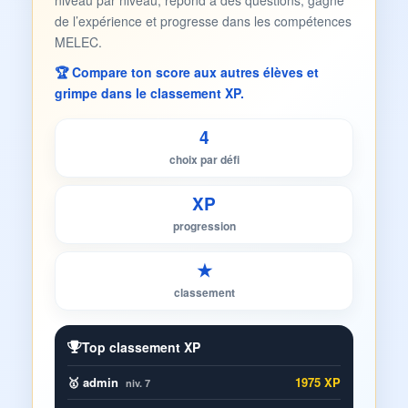
niveau par niveau, répond à des questions, gagne
de l’expérience et progresse dans les compétences
MELEC.
🏆 Compare ton score aux autres élèves et
grimpe dans le classement XP.
4
choix par défi
XP
progression
★
classement
Top classement XP
🥇 admin
1975 XP
niv. 7