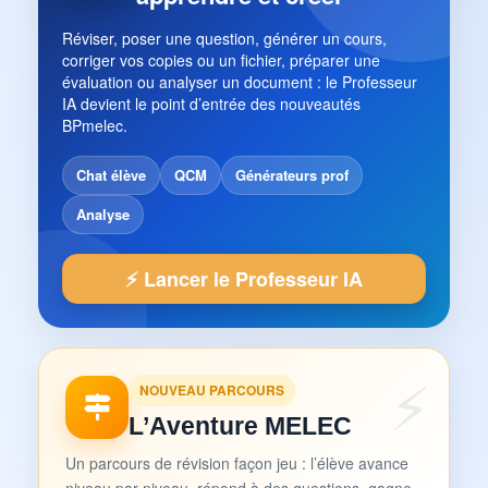
Réviser, poser une question, générer un cours,
corriger vos copies ou un fichier, préparer une
évaluation ou analyser un document : le Professeur
IA devient le point d’entrée des nouveautés
BPmelec.
Chat élève
QCM
Générateurs prof
Analyse
⚡ Lancer le Professeur IA
NOUVEAU PARCOURS
L’Aventure MELEC
Un parcours de révision façon jeu : l’élève avance