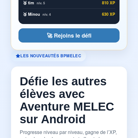
🥈 tim
810 XP
niv. 5
🥉 Minou
630 XP
niv. 4
🚀 Rejoins le défi
LES NOUVEAUTÉS BPMELEC
Défie les autres
élèves avec
Aventure MELEC
sur Android
Progresse niveau par niveau, gagne de l’XP,