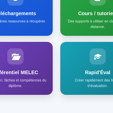
éléchargements
Cours / tutorie
ères ressources à récupérer.
Des supports à utiliser en c
distance.
férentiel MELEC
Rapid'Éval
on, tâches et compétences du
Créer rapidement des f
diplôme.
d'évaluation.