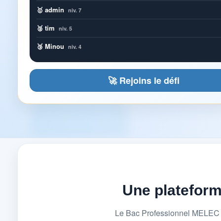
🥇 admin
niv. 7
🥈 tim
niv. 5
🥉 Minou
niv. 4
🚀 Rejoins le défi
Une platefor
Le Bac Professionnel MELEC (M