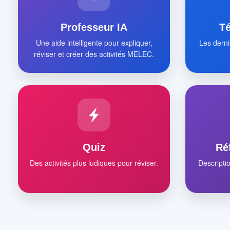
Professeur IA
T
Une aide intelligente pour expliquer,
Les derni
réviser et créer des activités MELEC.
Quiz
Ré
Des activités plus ludiques pour réviser.
Descripti