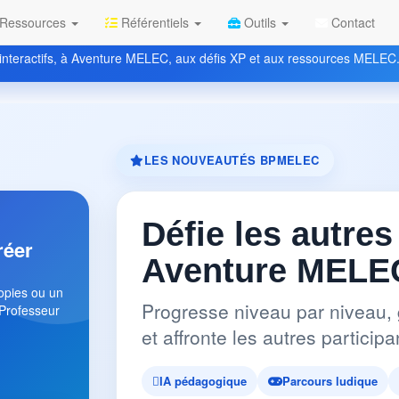
Ressources
Référentiels
Outils
Contact
nteractifs, à Aventure MELEC, aux défis XP et aux ressources MELEC
LES NOUVEAUTÉS BPMELEC
Défie les autres
réer
Aventure MELEC
copies ou un
Progresse niveau par niveau, 
 Professeur
et affronte les autres partici
IA pédagogique
Parcours ludique