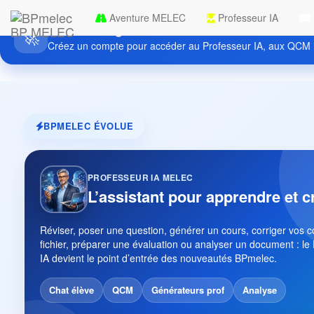
Aventure MELEC
Professeur IA
Découvrez gratuitement BPmelec
BP MELEC
🚀
Créez un compte pour accéder au Professeur IA, aux QCM i
BPMELEC ÉVOLUE
PROFESSEUR IA MELEC
L’assistant pour apprendre et c
Réviser, poser une question, générer un cours, corriger vos 
fichier, préparer une évaluation ou analyser un document : le
IA devient le point d’entrée des nouveautés BPmelec.
Chat élève
QCM
Générateurs prof
Analyse