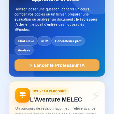
Réviser, poser une question, générer un cours,
corriger vos copies ou un fichier, préparer une
évaluation ou analyser un document : le Professeur
IA devient le point d’entrée des nouveautés
BPmelec.
Chat élève
QCM
Générateurs prof
Analyse
⚡ Lancer le Professeur IA
NOUVEAU PARCOURS
L’Aventure MELEC
Un parcours de révision façon jeu : l’élève avance