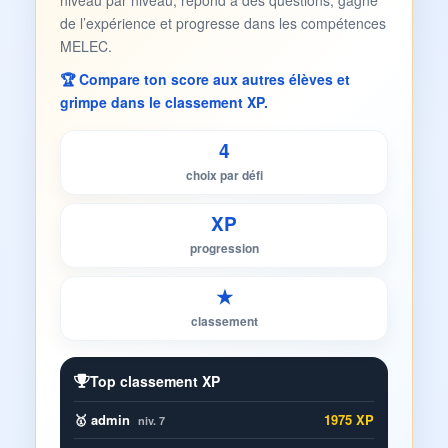
niveau par niveau, répond à des questions, gagne
de l’expérience et progresse dans les compétences
MELEC.
🏆 Compare ton score aux autres élèves et
grimpe dans le classement XP.
4
choix par défi
XP
progression
★
classement
Top classement XP
🥇 admin
1975 XP
niv. 7