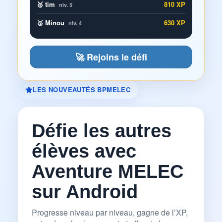
🥈 tim
810 XP
niv. 5
🥉 Minou
630 XP
niv. 4
🚀 Rejoins le défi
LES NOUVEAUTÉS BPMELEC
Défie les autres
élèves avec
Aventure MELEC
sur Android
Progresse niveau par niveau, gagne de l’XP,