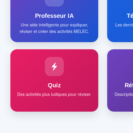
Professeur IA
T
Une aide intelligente pour expliquer,
Les derni
réviser et créer des activités MELEC.
Quiz
Ré
Des activités plus ludiques pour réviser.
Descripti