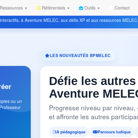
Ressources
Référentiels
Outils
Contact
nteractifs, à Aventure MELEC, aux défis XP et aux ressources MELEC
LES NOUVEAUTÉS BPMELEC
Défie les autres
réer
Aventure MELEC
copies ou un
Progresse niveau par niveau, 
 Professeur
et affronte les autres partici
IA pédagogique
Parcours ludique