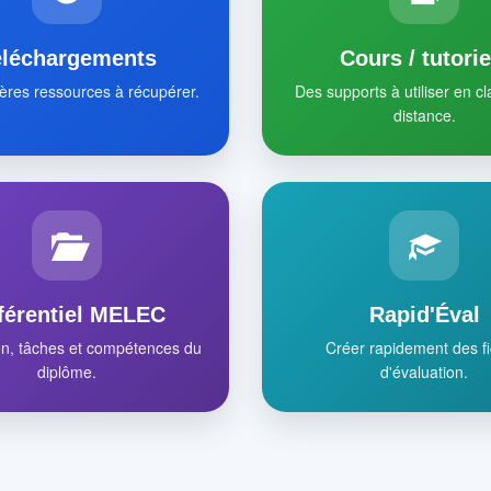
éléchargements
Cours / tutorie
ères ressources à récupérer.
Des supports à utiliser en c
distance.
férentiel MELEC
Rapid'Éval
on, tâches et compétences du
Créer rapidement des f
diplôme.
d'évaluation.