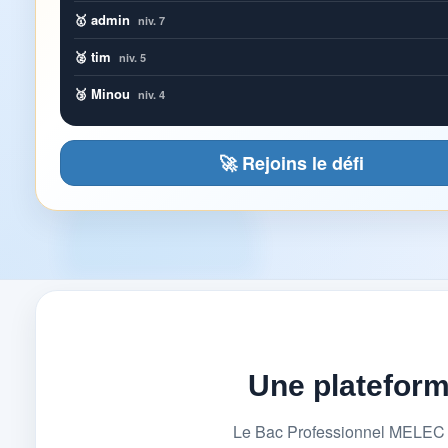
🥇 admin
niv. 7
🥈 tim
niv. 5
🥉 Minou
niv. 4
🚀 Rejoins le défi
Une platefor
Le Bac Professionnel MELEC (M