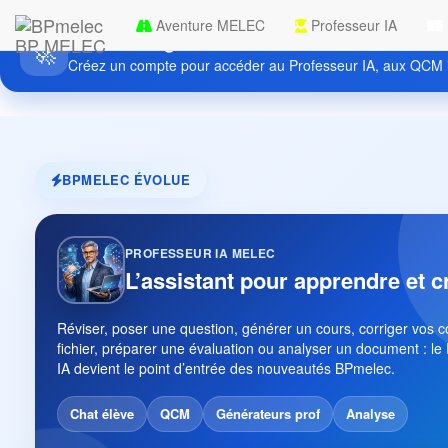
Aventure MELEC
Professeur IA
Découvrez gratuitement BPmelec
BP MELEC
🚀
Créez un compte pour accéder au Professeur IA, aux QCM i
BPMELEC ÉVOLUE
PROFESSEUR IA MELEC
L’assistant pour apprendre et c
Réviser, poser une question, générer un cours, corriger vos 
fichier, préparer une évaluation ou analyser un document : le
IA devient le point d’entrée des nouveautés BPmelec.
Chat élève
QCM
Générateurs prof
Analyse