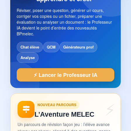
Réviser, poser une question, générer un cours,
corriger vos copies ou un fichier, préparer une
évaluation ou analyser un document : le Professeur
IA devient le point d’entrée des nouveautés
BPmelec.
Chat élève
QCM
Générateurs prof
Analyse
⚡ Lancer le Professeur IA
NOUVEAU PARCOURS
L’Aventure MELEC
Un parcours de révision façon jeu : l’élève avance