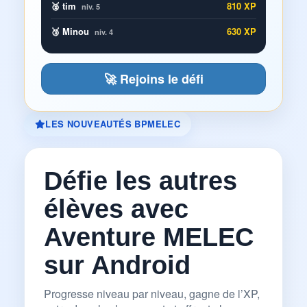
🥈 tim
810 XP
niv. 5
🥉 Minou
630 XP
niv. 4
🚀 Rejoins le défi
LES NOUVEAUTÉS BPMELEC
Défie les autres
élèves avec
Aventure MELEC
sur Android
Progresse niveau par niveau, gagne de l’XP,