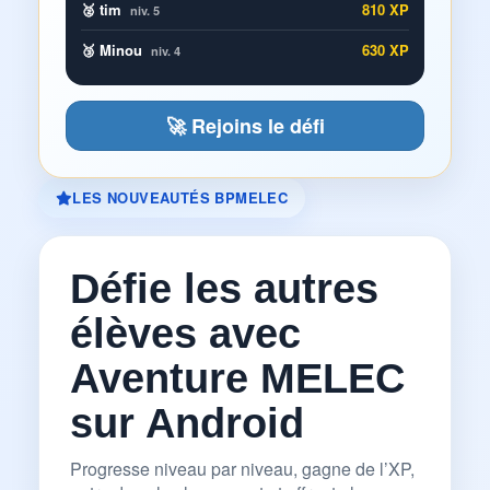
🥈 tim
810 XP
niv. 5
🥉 Minou
630 XP
niv. 4
🚀 Rejoins le défi
LES NOUVEAUTÉS BPMELEC
Défie les autres
élèves avec
Aventure MELEC
sur Android
Progresse niveau par niveau, gagne de l’XP,