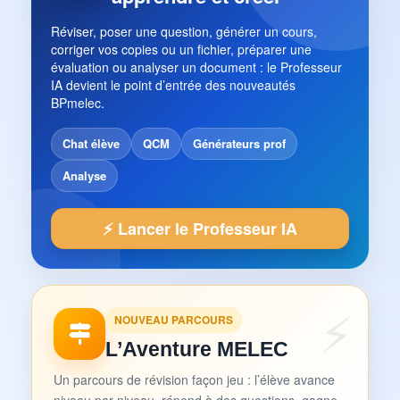
Réviser, poser une question, générer un cours,
corriger vos copies ou un fichier, préparer une
évaluation ou analyser un document : le Professeur
IA devient le point d’entrée des nouveautés
BPmelec.
Chat élève
QCM
Générateurs prof
Analyse
⚡ Lancer le Professeur IA
NOUVEAU PARCOURS
L’Aventure MELEC
Un parcours de révision façon jeu : l’élève avance