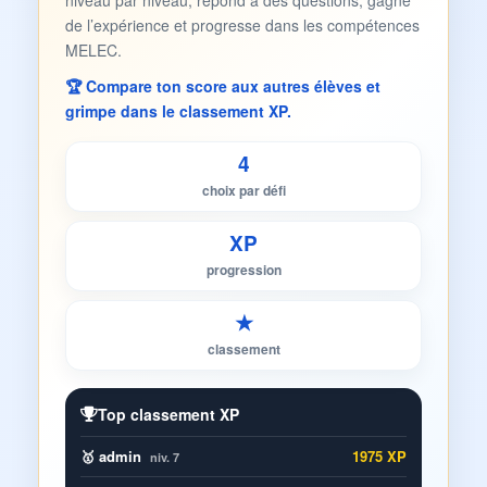
niveau par niveau, répond à des questions, gagne
de l’expérience et progresse dans les compétences
MELEC.
🏆 Compare ton score aux autres élèves et
grimpe dans le classement XP.
4
choix par défi
XP
progression
★
classement
Top classement XP
🥇 admin
1975 XP
niv. 7