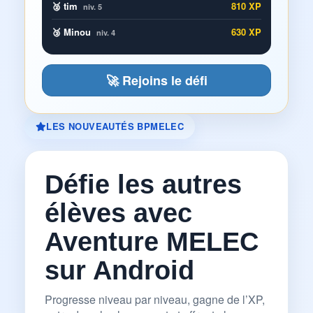
🥈 tim
810 XP
niv. 5
🥉 Minou
630 XP
niv. 4
🚀 Rejoins le défi
LES NOUVEAUTÉS BPMELEC
Défie les autres
élèves avec
Aventure MELEC
sur Android
Progresse niveau par niveau, gagne de l’XP,