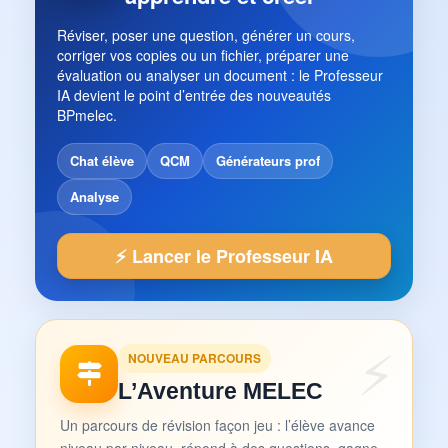
Réviser, poser une question, générer un cours,
corriger vos copies ou un fichier, préparer une
évaluation ou analyser un document : le Professeur
IA devient le point d’entrée des nouveautés
BPmelec.
Chat élève
QCM
Générateurs prof
Analyse
⚡ Lancer le Professeur IA
NOUVEAU PARCOURS
L’Aventure MELEC
Un parcours de révision façon jeu : l’élève avance