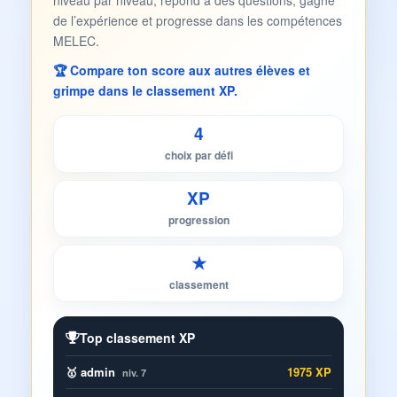
niveau par niveau, répond à des questions, gagne
de l’expérience et progresse dans les compétences
MELEC.
🏆 Compare ton score aux autres élèves et
grimpe dans le classement XP.
4
choix par défi
XP
progression
★
classement
Top classement XP
🥇 admin
1975 XP
niv. 7