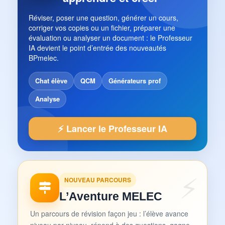
Réviser, poser une question, générer un cours,
corriger vos copies ou un fichier, préparer une
évaluation ou analyser un document : le Professeur
IA devient le point d’entrée des nouveautés
BPmelec.
Chat élève
QCM
Générateurs prof
Analyse
⚡ Lancer le Professeur IA
NOUVEAU PARCOURS
L’Aventure MELEC
Un parcours de révision façon jeu : l’élève avance