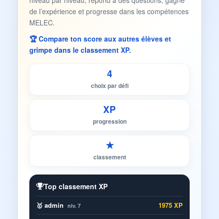
niveau par niveau, répond à des questions, gagne
de l’expérience et progresse dans les compétences
MELEC.
🏆 Compare ton score aux autres élèves et
grimpe dans le classement XP.
4
choix par défi
XP
progression
★
classement
Top classement XP
🥇 admin
1975 XP
niv. 7