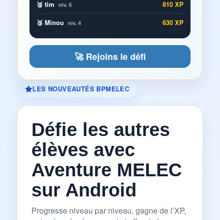
🥈 tim
810 XP
niv. 5
🥉 Minou
630 XP
niv. 4
🚀 Rejoins le défi
LES NOUVEAUTÉS BPMELEC
Défie les autres
élèves avec
Aventure MELEC
sur Android
Progresse niveau par niveau, gagne de l’XP,