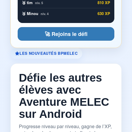
🥈 tim
810 XP
niv. 5
🥉 Minou
630 XP
niv. 4
🚀 Rejoins le défi
LES NOUVEAUTÉS BPMELEC
Défie les autres
élèves avec
Aventure MELEC
sur Android
Progresse niveau par niveau, gagne de l’XP,