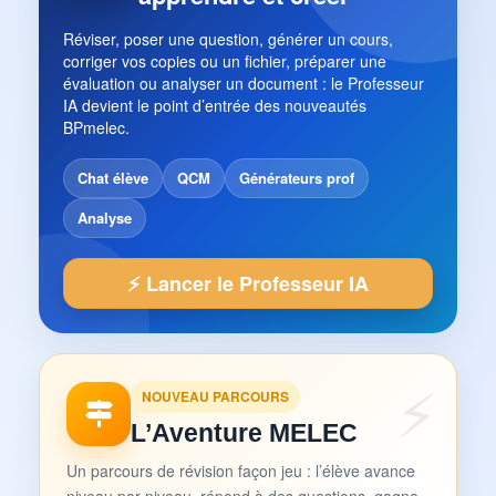
Réviser, poser une question, générer un cours,
corriger vos copies ou un fichier, préparer une
évaluation ou analyser un document : le Professeur
IA devient le point d’entrée des nouveautés
BPmelec.
Chat élève
QCM
Générateurs prof
Analyse
⚡ Lancer le Professeur IA
NOUVEAU PARCOURS
L’Aventure MELEC
Un parcours de révision façon jeu : l’élève avance