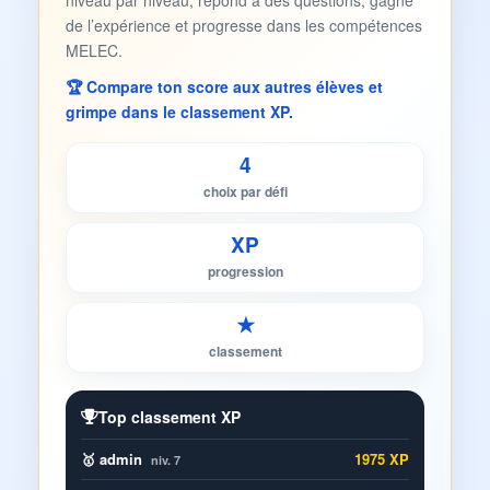
niveau par niveau, répond à des questions, gagne
de l’expérience et progresse dans les compétences
MELEC.
🏆 Compare ton score aux autres élèves et
grimpe dans le classement XP.
4
choix par défi
XP
progression
★
classement
Top classement XP
🥇 admin
1975 XP
niv. 7