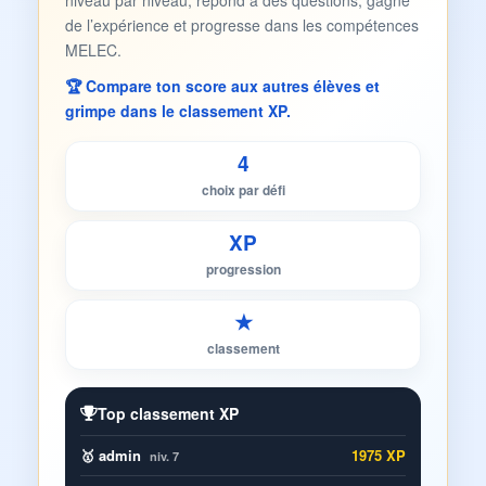
niveau par niveau, répond à des questions, gagne
de l’expérience et progresse dans les compétences
MELEC.
🏆 Compare ton score aux autres élèves et
grimpe dans le classement XP.
4
choix par défi
XP
progression
★
classement
Top classement XP
🥇 admin
1975 XP
niv. 7