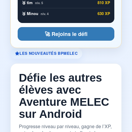
🥈 tim
810 XP
niv. 5
🥉 Minou
630 XP
niv. 4
🚀 Rejoins le défi
LES NOUVEAUTÉS BPMELEC
Défie les autres
élèves avec
Aventure MELEC
sur Android
Progresse niveau par niveau, gagne de l’XP,