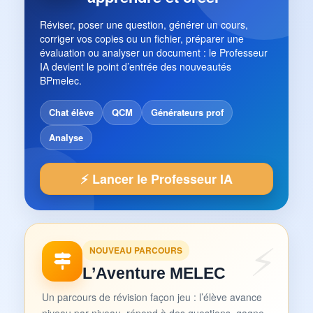
Réviser, poser une question, générer un cours,
corriger vos copies ou un fichier, préparer une
évaluation ou analyser un document : le Professeur
IA devient le point d’entrée des nouveautés
BPmelec.
Chat élève
QCM
Générateurs prof
Analyse
⚡ Lancer le Professeur IA
NOUVEAU PARCOURS
L’Aventure MELEC
Un parcours de révision façon jeu : l’élève avance