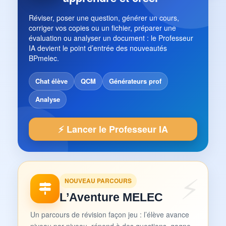
Réviser, poser une question, générer un cours,
corriger vos copies ou un fichier, préparer une
évaluation ou analyser un document : le Professeur
IA devient le point d’entrée des nouveautés
BPmelec.
Chat élève
QCM
Générateurs prof
Analyse
⚡ Lancer le Professeur IA
NOUVEAU PARCOURS
L’Aventure MELEC
Un parcours de révision façon jeu : l’élève avance