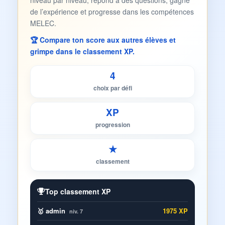
niveau par niveau, répond à des questions, gagne
de l’expérience et progresse dans les compétences
MELEC.
🏆 Compare ton score aux autres élèves et
grimpe dans le classement XP.
4
choix par défi
XP
progression
★
classement
Top classement XP
🥇 admin
1975 XP
niv. 7