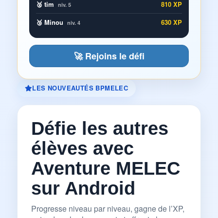
🥈 tim
810 XP
niv. 5
🥉 Minou
630 XP
niv. 4
🚀 Rejoins le défi
LES NOUVEAUTÉS BPMELEC
Défie les autres
élèves avec
Aventure MELEC
sur Android
Progresse niveau par niveau, gagne de l’XP,