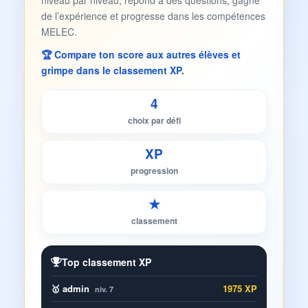
niveau par niveau, répond à des questions, gagne
de l’expérience et progresse dans les compétences
MELEC.
🏆 Compare ton score aux autres élèves et
grimpe dans le classement XP.
4
choix par défi
XP
progression
★
classement
Top classement XP
🥇 admin
1975 XP
niv. 7