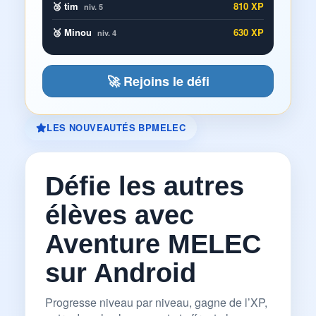
🥈 tim
810 XP
niv. 5
🥉 Minou
630 XP
niv. 4
🚀 Rejoins le défi
LES NOUVEAUTÉS BPMELEC
Défie les autres
élèves avec
Aventure MELEC
sur Android
Progresse niveau par niveau, gagne de l’XP,