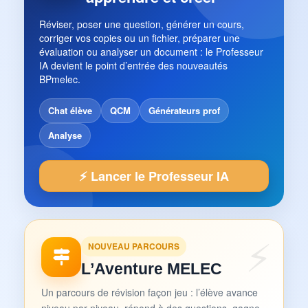
Réviser, poser une question, générer un cours,
corriger vos copies ou un fichier, préparer une
évaluation ou analyser un document : le Professeur
IA devient le point d’entrée des nouveautés
BPmelec.
Chat élève
QCM
Générateurs prof
Analyse
⚡ Lancer le Professeur IA
NOUVEAU PARCOURS
L’Aventure MELEC
Un parcours de révision façon jeu : l’élève avance