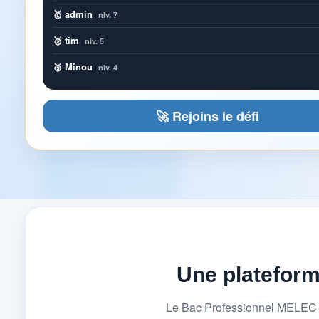
🥇 admin
niv. 7
🥈 tim
niv. 5
🥉 Minou
niv. 4
🚀 Rejoins le défi
Une platefor
Le Bac Professionnel MELEC (M