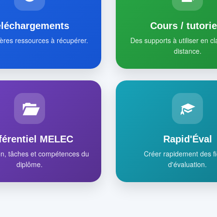
éléchargements
Cours / tutorie
ères ressources à récupérer.
Des supports à utiliser en c
distance.
férentiel MELEC
Rapid'Éval
on, tâches et compétences du
Créer rapidement des f
diplôme.
d'évaluation.