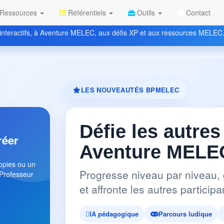
Ressources
Référentiels
Outils
Contact
nteractifs, à Aventure MELEC, aux défis XP et aux ressources MELEC
LES NOUVEAUTÉS BPMELEC
Défie les autres
réer
Aventure MELEC
copies ou un
Progresse niveau par niveau, 
 Professeur
et affronte les autres partici
IA pédagogique
Parcours ludique