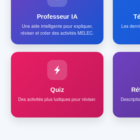
Professeur IA
T
Une aide intelligente pour expliquer,
Les derni
réviser et créer des activités MELEC.
Quiz
Ré
Des activités plus ludiques pour réviser.
Descripti