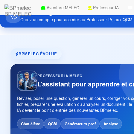
Aventure MELEC
Professeur IA
Découvrez gratuitement BPmelec
BP MELEC
🚀
Créez un compte pour accéder au Professeur IA, aux QCM i
BPMELEC ÉVOLUE
PROFESSEUR IA MELEC
L’assistant pour apprendre et c
Réviser, poser une question, générer un cours, corriger vos 
fichier, préparer une évaluation ou analyser un document : le
IA devient le point d’entrée des nouveautés BPmelec.
Chat élève
QCM
Générateurs prof
Analyse