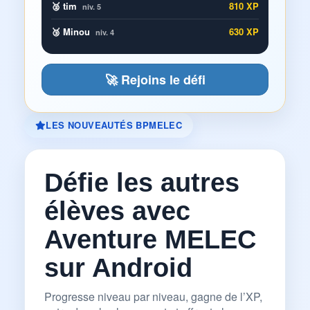
🥈 tim
810 XP
niv. 5
🥉 Minou
630 XP
niv. 4
🚀 Rejoins le défi
LES NOUVEAUTÉS BPMELEC
Défie les autres
élèves avec
Aventure MELEC
sur Android
Progresse niveau par niveau, gagne de l’XP,