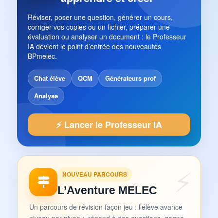
Réviser, poser une question, générer un cours,
corriger vos copies ou un fichier, préparer une
évaluation ou analyser un document : le Professeur
IA devient le point d’entrée des nouveautés
BPmelec.
Chat élève
QCM
Générateurs prof
Analyse
⚡ Lancer le Professeur IA
NOUVEAU PARCOURS
L’Aventure MELEC
Un parcours de révision façon jeu : l’élève avance