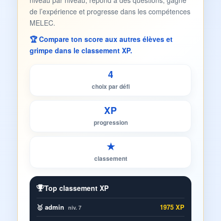
niveau par niveau, répond à des questions, gagne
de l’expérience et progresse dans les compétences
MELEC.
🏆 Compare ton score aux autres élèves et
grimpe dans le classement XP.
4
choix par défi
XP
progression
★
classement
Top classement XP
🥇 admin
1975 XP
niv. 7