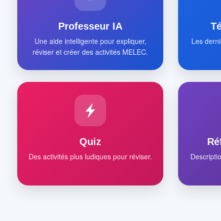
Professeur IA
T
Une aide intelligente pour expliquer,
Les derni
réviser et créer des activités MELEC.
Quiz
Ré
Des activités plus ludiques pour réviser.
Descripti