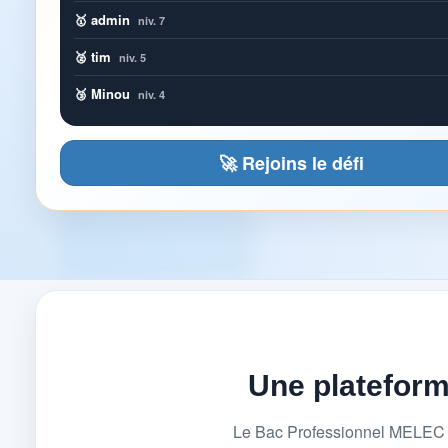
🥇 admin
niv. 7
🥈 tim
niv. 5
🥉 Minou
niv. 4
🚀 Rejoins le défi
Une platefor
Le Bac Professionnel MELEC (M