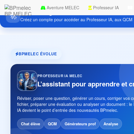
Aventure MELEC
Professeur IA
Découvrez gratuitement BPmelec
BP MELEC
🚀
Créez un compte pour accéder au Professeur IA, aux QCM i
BPMELEC ÉVOLUE
PROFESSEUR IA MELEC
L’assistant pour apprendre et c
Réviser, poser une question, générer un cours, corriger vos 
fichier, préparer une évaluation ou analyser un document : le
IA devient le point d’entrée des nouveautés BPmelec.
Chat élève
QCM
Générateurs prof
Analyse