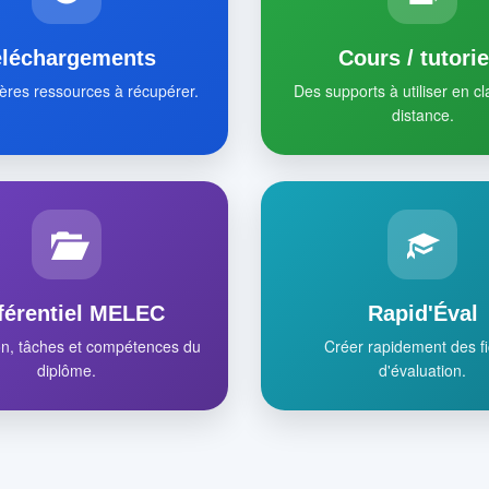
éléchargements
Cours / tutorie
ères ressources à récupérer.
Des supports à utiliser en c
distance.
férentiel MELEC
Rapid'Éval
on, tâches et compétences du
Créer rapidement des f
diplôme.
d'évaluation.