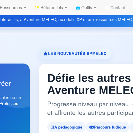
Ressources
Référentiels
Outils
Contact
nteractifs, à Aventure MELEC, aux défis XP et aux ressources MELEC
LES NOUVEAUTÉS BPMELEC
Défie les autres
réer
Aventure MELEC
copies ou un
Progresse niveau par niveau, 
 Professeur
et affronte les autres partici
IA pédagogique
Parcours ludique