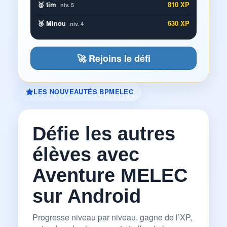
🥈 tim
810 XP
niv. 5
🥉 Minou
630 XP
niv. 4
🚀 Rejoins le défi
LES NOUVEAUTÉS BPMELEC
Défie les autres
élèves avec
Aventure MELEC
sur Android
Progresse niveau par niveau, gagne de l’XP,