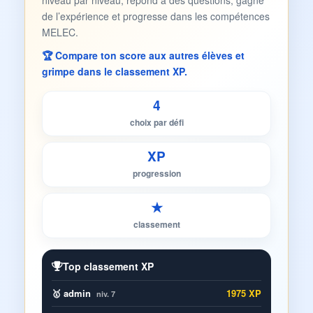
niveau par niveau, répond à des questions, gagne
de l’expérience et progresse dans les compétences
MELEC.
🏆 Compare ton score aux autres élèves et
grimpe dans le classement XP.
4
choix par défi
XP
progression
★
classement
Top classement XP
🥇 admin
1975 XP
niv. 7