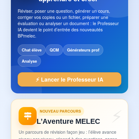
Réviser, poser une question, générer un cours,
corriger vos copies ou un fichier, préparer une
évaluation ou analyser un document : le Professeur
IA devient le point d’entrée des nouveautés
BPmelec.
Chat élève
QCM
Générateurs prof
Analyse
⚡ Lancer le Professeur IA
NOUVEAU PARCOURS
L’Aventure MELEC
Un parcours de révision façon jeu : l’élève avance