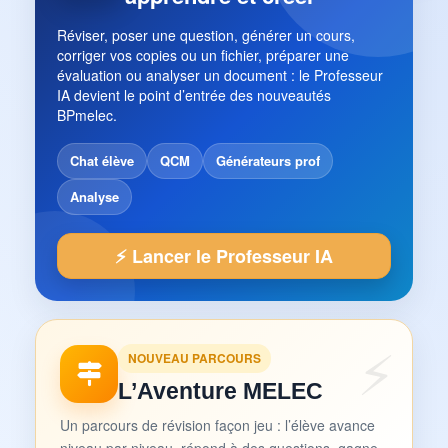
Réviser, poser une question, générer un cours,
corriger vos copies ou un fichier, préparer une
évaluation ou analyser un document : le Professeur
IA devient le point d’entrée des nouveautés
BPmelec.
Chat élève
QCM
Générateurs prof
Analyse
⚡ Lancer le Professeur IA
NOUVEAU PARCOURS
L’Aventure MELEC
Un parcours de révision façon jeu : l’élève avance