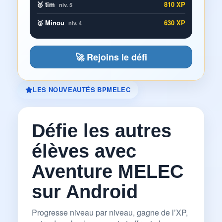
🥈 tim
810 XP
niv. 5
🥉 Minou
630 XP
niv. 4
🚀 Rejoins le défi
LES NOUVEAUTÉS BPMELEC
Défie les autres
élèves avec
Aventure MELEC
sur Android
Progresse niveau par niveau, gagne de l’XP,