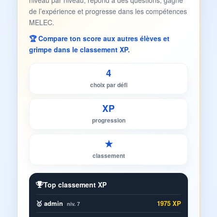
niveau par niveau, répond à des questions, gagne
de l’expérience et progresse dans les compétences
MELEC.
🏆 Compare ton score aux autres élèves et
grimpe dans le classement XP.
4
choix par défi
XP
progression
★
classement
Top classement XP
🥇 admin
1975 XP
niv. 7