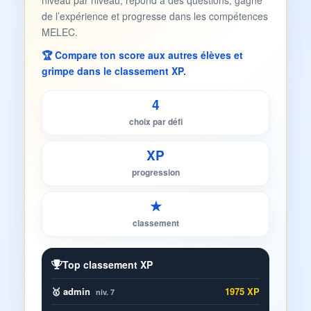
niveau par niveau, répond à des questions, gagne
de l’expérience et progresse dans les compétences
MELEC.
🏆 Compare ton score aux autres élèves et
grimpe dans le classement XP.
4
choix par défi
XP
progression
★
classement
Top classement XP
🥇 admin
1975 XP
niv. 7