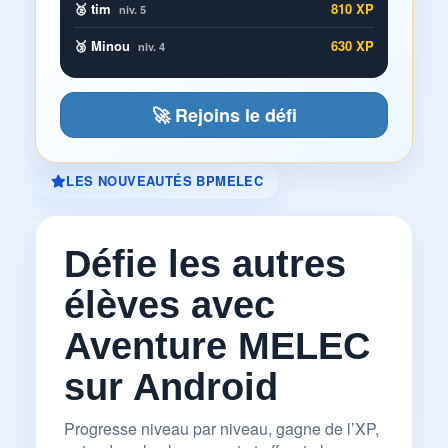
🥈 tim
810 XP
niv. 5
🥉 Minou
630 XP
niv. 4
🚀 Rejoins le défi
LES NOUVEAUTÉS BPMELEC
Défie les autres
élèves avec
Aventure MELEC
sur Android
Progresse niveau par niveau, gagne de l’XP,