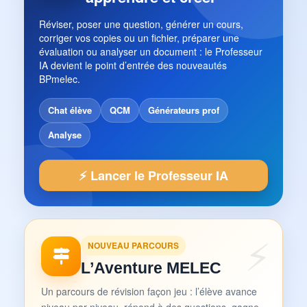
Réviser, poser une question, générer un cours,
corriger vos copies ou un fichier, préparer une
évaluation ou analyser un document : le Professeur
IA devient le point d’entrée des nouveautés
BPmelec.
Chat élève
QCM
Générateurs prof
Analyse
⚡ Lancer le Professeur IA
NOUVEAU PARCOURS
L’Aventure MELEC
Un parcours de révision façon jeu : l’élève avance