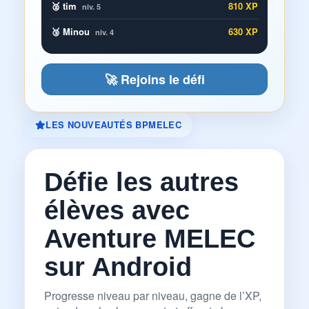
🥈 tim
810 XP
niv. 5
🥉 Minou
630 XP
niv. 4
🚀 Rejoins le défi
LES NOUVEAUTÉS BPMELEC
Défie les autres
élèves avec
Aventure MELEC
sur Android
Progresse niveau par niveau, gagne de l’XP,