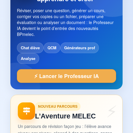
Réviser, poser une question, générer un cours,
corriger vos copies ou un fichier, préparer une
évaluation ou analyser un document : le Professeur
IA devient le point d’entrée des nouveautés
BPmelec.
Chat élève
QCM
Générateurs prof
Analyse
⚡ Lancer le Professeur IA
NOUVEAU PARCOURS
L’Aventure MELEC
Un parcours de révision façon jeu : l’élève avance