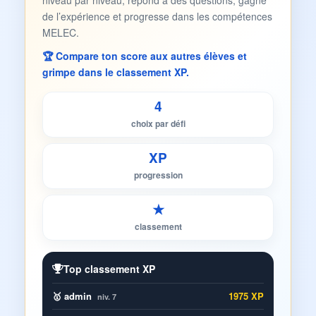
niveau par niveau, répond à des questions, gagne
de l’expérience et progresse dans les compétences
MELEC.
🏆 Compare ton score aux autres élèves et
grimpe dans le classement XP.
4
choix par défi
XP
progression
★
classement
Top classement XP
🥇 admin
1975 XP
niv. 7