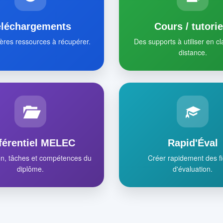
éléchargements
Cours / tutorie
ères ressources à récupérer.
Des supports à utiliser en c
distance.
férentiel MELEC
Rapid'Éval
on, tâches et compétences du
Créer rapidement des f
diplôme.
d'évaluation.