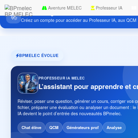
Aventure MELEC
Professeur IA
Découvrez gratuitement BPmelec
BP MELEC
🚀
Créez un compte pour accéder au Professeur IA, aux QCM i
BPMELEC ÉVOLUE
PROFESSEUR IA MELEC
L’assistant pour apprendre et c
Réviser, poser une question, générer un cours, corriger vos 
fichier, préparer une évaluation ou analyser un document : le
IA devient le point d’entrée des nouveautés BPmelec.
Chat élève
QCM
Générateurs prof
Analyse