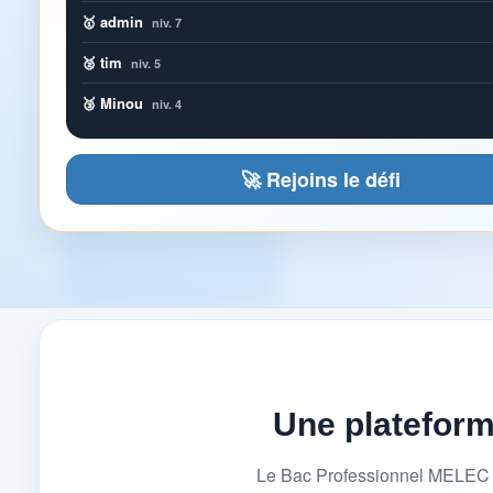
🥇 admin
niv. 7
🥈 tim
niv. 5
🥉 Minou
niv. 4
🚀 Rejoins le défi
Une platefor
Le Bac Professionnel MELEC (M