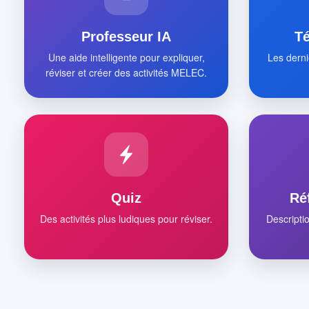
Professeur IA
T
Une aide intelligente pour expliquer,
Les derni
réviser et créer des activités MELEC.
Quiz
Ré
Des activités plus ludiques pour réviser.
Descripti