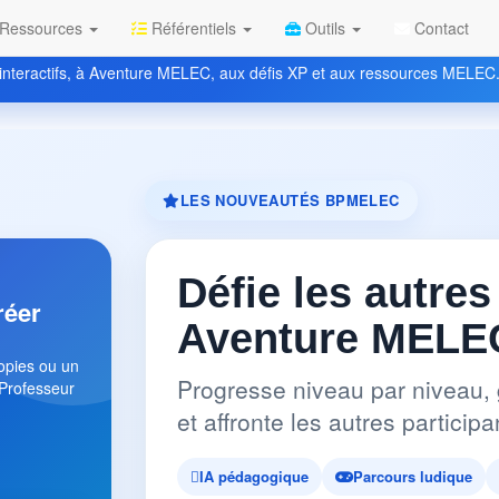
Ressources
Référentiels
Outils
Contact
nteractifs, à Aventure MELEC, aux défis XP et aux ressources MELEC
LES NOUVEAUTÉS BPMELEC
Défie les autres
réer
Aventure MELEC
copies ou un
Progresse niveau par niveau, 
 Professeur
et affronte les autres partici
IA pédagogique
Parcours ludique