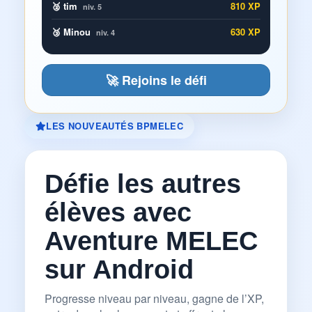
🥈 tim
810 XP
niv. 5
🥉 Minou
630 XP
niv. 4
🚀 Rejoins le défi
LES NOUVEAUTÉS BPMELEC
Défie les autres
élèves avec
Aventure MELEC
sur Android
Progresse niveau par niveau, gagne de l’XP,