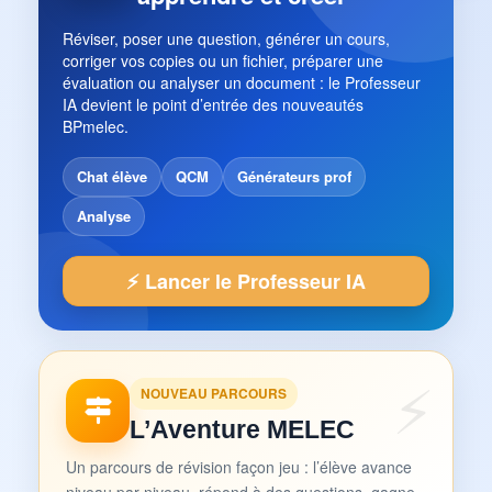
Réviser, poser une question, générer un cours,
corriger vos copies ou un fichier, préparer une
évaluation ou analyser un document : le Professeur
IA devient le point d’entrée des nouveautés
BPmelec.
Chat élève
QCM
Générateurs prof
Analyse
⚡ Lancer le Professeur IA
NOUVEAU PARCOURS
L’Aventure MELEC
Un parcours de révision façon jeu : l’élève avance