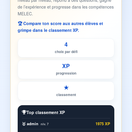
niveau par niveau, répond à des questions, gagne
de l’expérience et progresse dans les compétences
MELEC.
🏆 Compare ton score aux autres élèves et
grimpe dans le classement XP.
4
choix par défi
XP
progression
★
classement
Top classement XP
🥇 admin
1975 XP
niv. 7