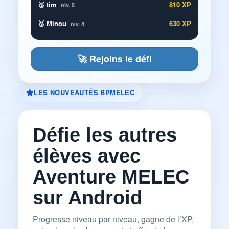
🥈 tim
810 XP
niv. 5
🥉 Minou
630 XP
niv. 4
🚀 Rejoins le défi
LES NOUVEAUTÉS BPMELEC
Défie les autres
élèves avec
Aventure MELEC
sur Android
Progresse niveau par niveau, gagne de l’XP,