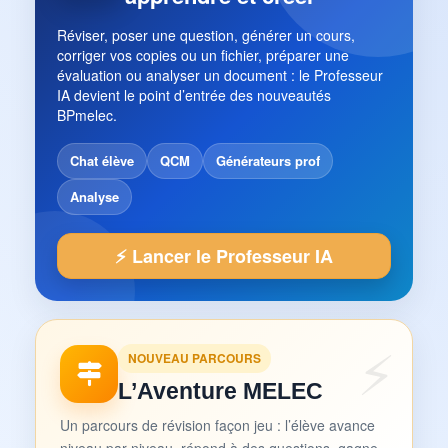
Réviser, poser une question, générer un cours,
corriger vos copies ou un fichier, préparer une
évaluation ou analyser un document : le Professeur
IA devient le point d’entrée des nouveautés
BPmelec.
Chat élève
QCM
Générateurs prof
Analyse
⚡ Lancer le Professeur IA
NOUVEAU PARCOURS
L’Aventure MELEC
Un parcours de révision façon jeu : l’élève avance