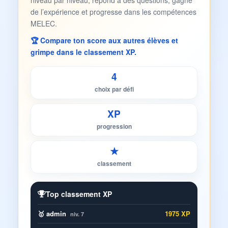
niveau par niveau, répond à des questions, gagne
de l’expérience et progresse dans les compétences
MELEC.
🏆 Compare ton score aux autres élèves et
grimpe dans le classement XP.
4
choix par défi
XP
progression
★
classement
Top classement XP
🥇 admin
1975 XP
niv. 7