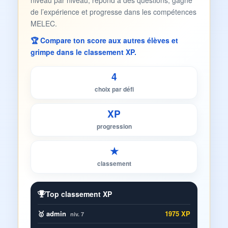
niveau par niveau, répond à des questions, gagne
de l’expérience et progresse dans les compétences
MELEC.
🏆 Compare ton score aux autres élèves et
grimpe dans le classement XP.
4
choix par défi
XP
progression
★
classement
Top classement XP
🥇 admin
1975 XP
niv. 7