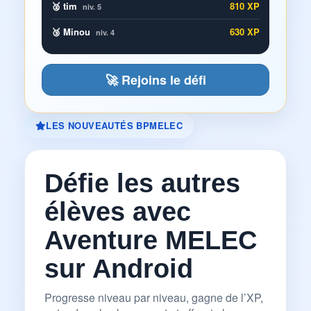
🥈 tim
810 XP
niv. 5
🥉 Minou
630 XP
niv. 4
🚀 Rejoins le défi
LES NOUVEAUTÉS BPMELEC
Défie les autres
élèves avec
Aventure MELEC
sur Android
Progresse niveau par niveau, gagne de l’XP,