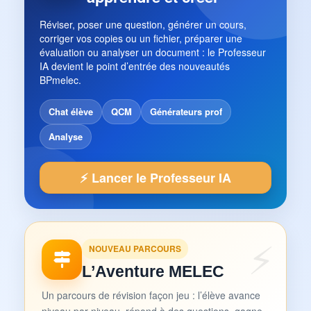
Réviser, poser une question, générer un cours,
corriger vos copies ou un fichier, préparer une
évaluation ou analyser un document : le Professeur
IA devient le point d’entrée des nouveautés
BPmelec.
Chat élève
QCM
Générateurs prof
Analyse
⚡ Lancer le Professeur IA
NOUVEAU PARCOURS
L’Aventure MELEC
Un parcours de révision façon jeu : l’élève avance