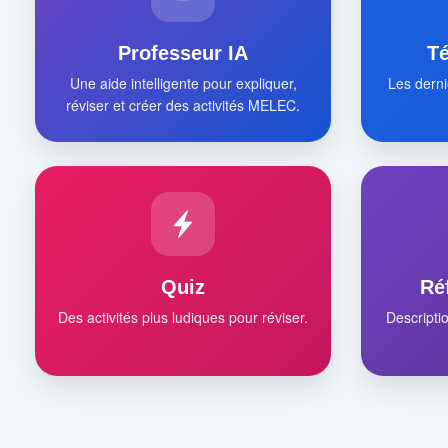
Professeur IA
T
Une aide intelligente pour expliquer,
Les derni
réviser et créer des activités MELEC.
Quiz
Ré
Des activités plus ludiques pour réviser.
Descripti