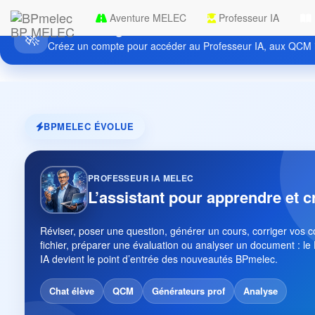
Aventure MELEC
Professeur IA
Découvrez gratuitement BPmelec
BP MELEC
🚀
Créez un compte pour accéder au Professeur IA, aux QCM i
BPMELEC ÉVOLUE
PROFESSEUR IA MELEC
L’assistant pour apprendre et c
Réviser, poser une question, générer un cours, corriger vos 
fichier, préparer une évaluation ou analyser un document : le
IA devient le point d’entrée des nouveautés BPmelec.
Chat élève
QCM
Générateurs prof
Analyse