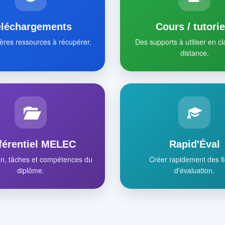
éléchargements
Cours / tutorie
ères ressources à récupérer.
Des supports à utiliser en c
distance.
férentiel MELEC
Rapid'Éval
on, tâches et compétences du
Créer rapidement des f
diplôme.
d'évaluation.