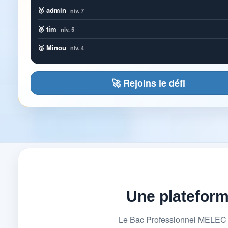
🥇 admin
niv. 7
🥈 tim
niv. 5
🥉 Minou
niv. 4
🚀 Rejoins le défi
Une platefor
Le Bac Professionnel MELEC (M