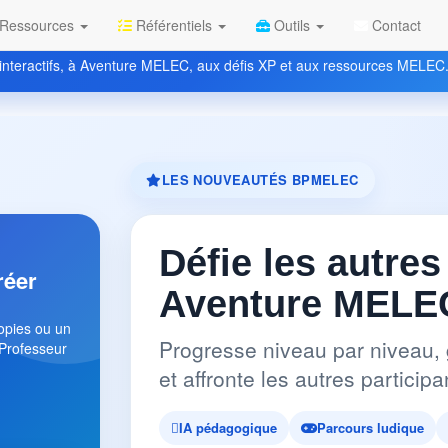
Ressources
Référentiels
Outils
Contact
nteractifs, à Aventure MELEC, aux défis XP et aux ressources MELEC
LES NOUVEAUTÉS BPMELEC
Défie les autres
réer
Aventure MELEC
copies ou un
Progresse niveau par niveau, 
 Professeur
et affronte les autres partici
IA pédagogique
Parcours ludique