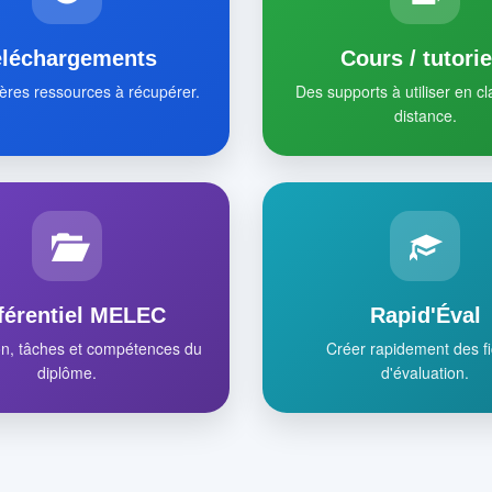
éléchargements
Cours / tutorie
ères ressources à récupérer.
Des supports à utiliser en c
distance.
férentiel MELEC
Rapid'Éval
on, tâches et compétences du
Créer rapidement des f
diplôme.
d'évaluation.