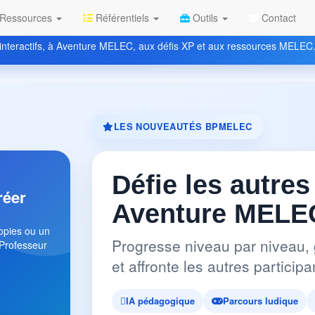
Ressources
Référentiels
Outils
Contact
nteractifs, à Aventure MELEC, aux défis XP et aux ressources MELEC
LES NOUVEAUTÉS BPMELEC
Défie les autres
réer
Aventure MELEC
copies ou un
Progresse niveau par niveau, 
 Professeur
et affronte les autres partici
IA pédagogique
Parcours ludique