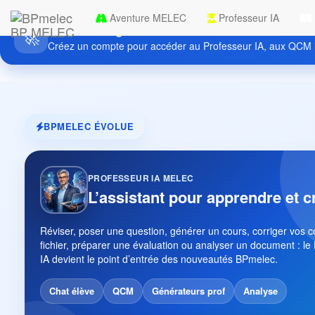
Aventure MELEC
Professeur IA
Découvrez gratuitement BPmelec
BP MELEC
🚀
Créez un compte pour accéder au Professeur IA, aux QCM i
BPMELEC ÉVOLUE
PROFESSEUR IA MELEC
L’assistant pour apprendre et c
Réviser, poser une question, générer un cours, corriger vos 
fichier, préparer une évaluation ou analyser un document : le
IA devient le point d’entrée des nouveautés BPmelec.
Chat élève
QCM
Générateurs prof
Analyse