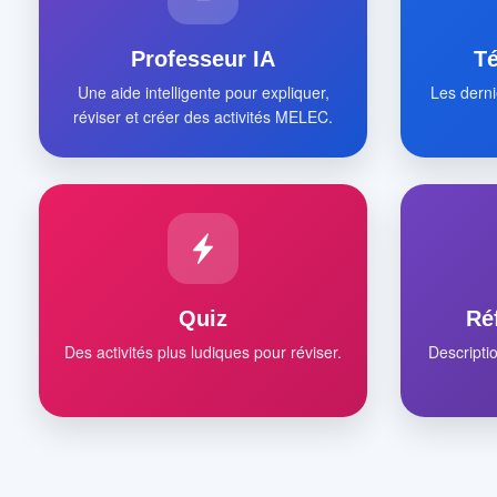
Professeur IA
T
Une aide intelligente pour expliquer,
Les derni
réviser et créer des activités MELEC.
Quiz
Ré
Des activités plus ludiques pour réviser.
Descripti