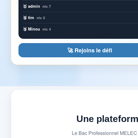
🥇 admin
niv. 7
🥈 tim
niv. 5
🥉 Minou
niv. 4
🚀 Rejoins le défi
Une platefor
Le Bac Professionnel MELEC (M