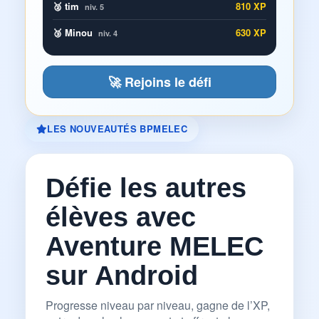
🥈 tim
810 XP
niv. 5
🥉 Minou
630 XP
niv. 4
🚀 Rejoins le défi
LES NOUVEAUTÉS BPMELEC
Défie les autres
élèves avec
Aventure MELEC
sur Android
Progresse niveau par niveau, gagne de l’XP,