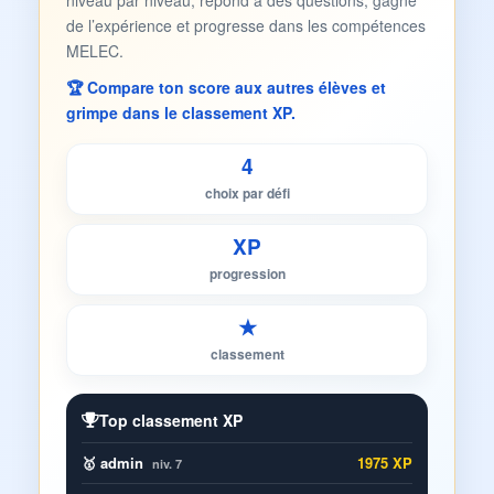
niveau par niveau, répond à des questions, gagne
de l’expérience et progresse dans les compétences
MELEC.
🏆 Compare ton score aux autres élèves et
grimpe dans le classement XP.
4
choix par défi
XP
progression
★
classement
Top classement XP
🥇 admin
1975 XP
niv. 7