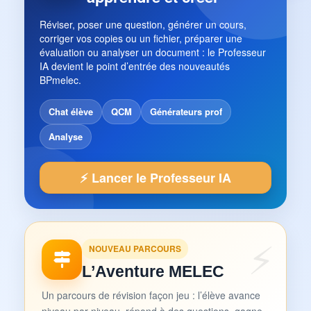
Réviser, poser une question, générer un cours,
corriger vos copies ou un fichier, préparer une
évaluation ou analyser un document : le Professeur
IA devient le point d’entrée des nouveautés
BPmelec.
Chat élève
QCM
Générateurs prof
Analyse
⚡ Lancer le Professeur IA
NOUVEAU PARCOURS
L’Aventure MELEC
Un parcours de révision façon jeu : l’élève avance