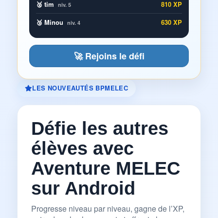
🥈 tim
810 XP
niv. 5
🥉 Minou
630 XP
niv. 4
🚀 Rejoins le défi
LES NOUVEAUTÉS BPMELEC
Défie les autres
élèves avec
Aventure MELEC
sur Android
Progresse niveau par niveau, gagne de l’XP,