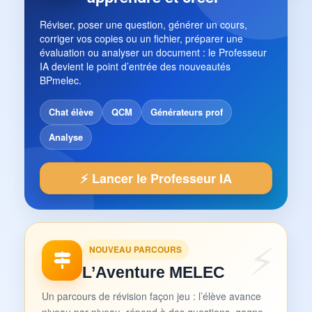
Réviser, poser une question, générer un cours,
corriger vos copies ou un fichier, préparer une
évaluation ou analyser un document : le Professeur
IA devient le point d’entrée des nouveautés
BPmelec.
Chat élève
QCM
Générateurs prof
Analyse
⚡ Lancer le Professeur IA
NOUVEAU PARCOURS
L’Aventure MELEC
Un parcours de révision façon jeu : l’élève avance