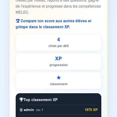
niveau par niveau, répond à des questions, gagne
de l’expérience et progresse dans les compétences
MELEC.
🏆 Compare ton score aux autres élèves et
grimpe dans le classement XP.
4
choix par défi
XP
progression
★
classement
Top classement XP
🥇 admin
1975 XP
niv. 7