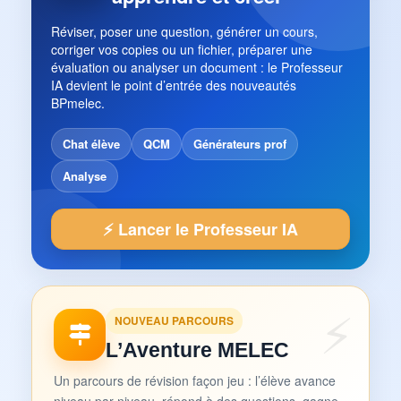
Réviser, poser une question, générer un cours,
corriger vos copies ou un fichier, préparer une
évaluation ou analyser un document : le Professeur
IA devient le point d’entrée des nouveautés
BPmelec.
Chat élève
QCM
Générateurs prof
Analyse
⚡ Lancer le Professeur IA
NOUVEAU PARCOURS
L’Aventure MELEC
Un parcours de révision façon jeu : l’élève avance