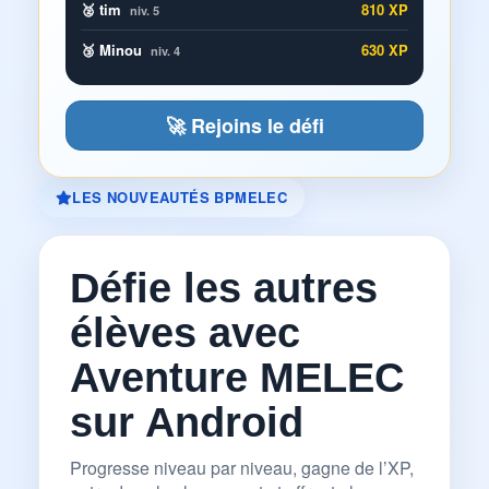
🥈 tim
810 XP
niv. 5
🥉 Minou
630 XP
niv. 4
🚀 Rejoins le défi
LES NOUVEAUTÉS BPMELEC
Défie les autres
élèves avec
Aventure MELEC
sur Android
Progresse niveau par niveau, gagne de l’XP,