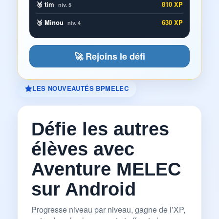
🥈 tim
810 XP
niv. 5
🥉 Minou
630 XP
niv. 4
🚀 Rejoins le défi
LES NOUVEAUTÉS BPMELEC
Défie les autres
élèves avec
Aventure MELEC
sur Android
Progresse niveau par niveau, gagne de l’XP,