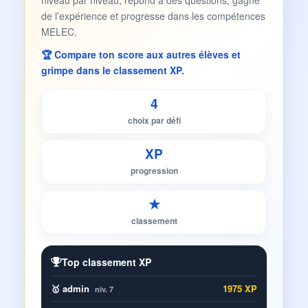
niveau par niveau, répond à des questions, gagne
de l’expérience et progresse dans les compétences
MELEC.
🏆 Compare ton score aux autres élèves et
grimpe dans le classement XP.
4
choix par défi
XP
progression
★
classement
Top classement XP
🥇 admin
1975 XP
niv. 7