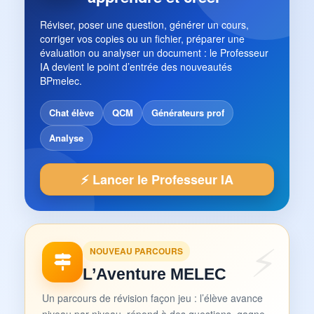
Réviser, poser une question, générer un cours,
corriger vos copies ou un fichier, préparer une
évaluation ou analyser un document : le Professeur
IA devient le point d’entrée des nouveautés
BPmelec.
Chat élève
QCM
Générateurs prof
Analyse
⚡ Lancer le Professeur IA
NOUVEAU PARCOURS
L’Aventure MELEC
Un parcours de révision façon jeu : l’élève avance