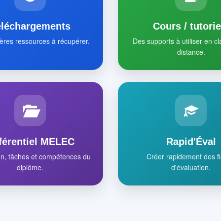
éléchargements
Cours / tutorie
ères ressources à récupérer.
Des supports à utiliser en c
distance.
férentiel MELEC
Rapid'Éval
on, tâches et compétences du
Créer rapidement des f
diplôme.
d'évaluation.