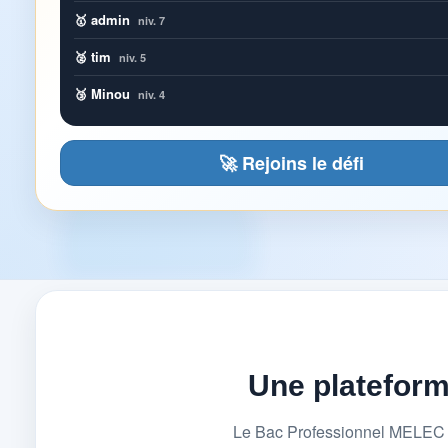
🥇 admin
niv. 7
🥈 tim
niv. 5
🥉 Minou
niv. 4
🚀 Rejoins le défi
Une platefor
Le Bac Professionnel MELEC (M