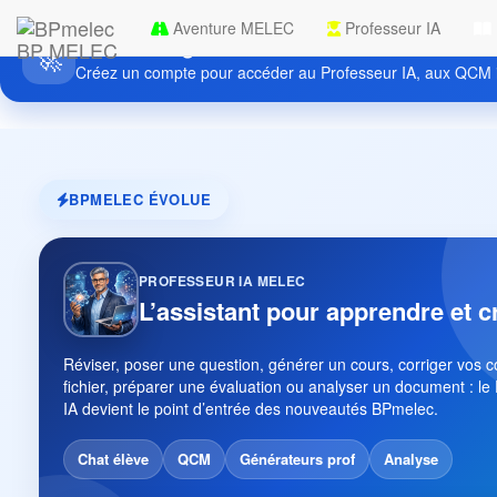
Aventure MELEC
Professeur IA
Découvrez gratuitement BPmelec
BP MELEC
🚀
Créez un compte pour accéder au Professeur IA, aux QCM i
BPMELEC ÉVOLUE
PROFESSEUR IA MELEC
L’assistant pour apprendre et c
Réviser, poser une question, générer un cours, corriger vos 
fichier, préparer une évaluation ou analyser un document : le
IA devient le point d’entrée des nouveautés BPmelec.
Chat élève
QCM
Générateurs prof
Analyse