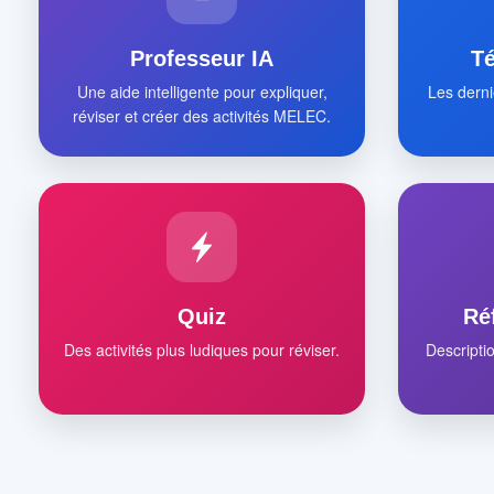
Professeur IA
T
Une aide intelligente pour expliquer,
Les derni
réviser et créer des activités MELEC.
Quiz
Ré
Des activités plus ludiques pour réviser.
Descripti