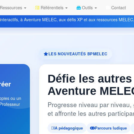
Ressources
Référentiels
Outils
Contact
nteractifs, à Aventure MELEC, aux défis XP et aux ressources MELEC
LES NOUVEAUTÉS BPMELEC
Défie les autres
réer
Aventure MELEC
copies ou un
Progresse niveau par niveau, 
 Professeur
et affronte les autres partici
IA pédagogique
Parcours ludique