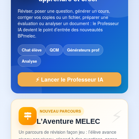
Réviser, poser une question, générer un cours,
corriger vos copies ou un fichier, préparer une
évaluation ou analyser un document : le Professeur
IA devient le point d’entrée des nouveautés
BPmelec.
Chat élève
QCM
Générateurs prof
Analyse
⚡ Lancer le Professeur IA
NOUVEAU PARCOURS
L’Aventure MELEC
Un parcours de révision façon jeu : l’élève avance