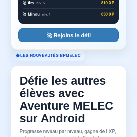
🥈 tim
810 XP
niv. 5
🥉 Minou
630 XP
niv. 4
🚀 Rejoins le défi
LES NOUVEAUTÉS BPMELEC
Défie les autres
élèves avec
Aventure MELEC
sur Android
Progresse niveau par niveau, gagne de l’XP,