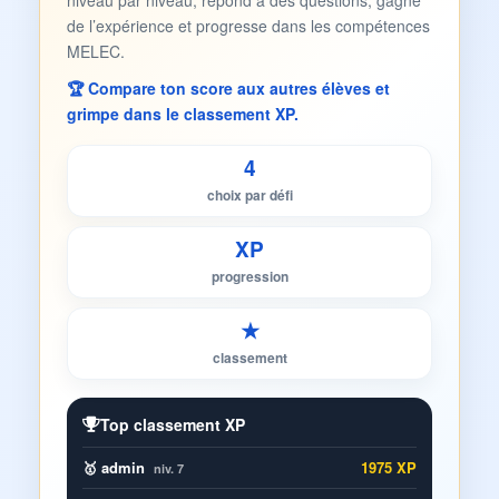
niveau par niveau, répond à des questions, gagne
de l’expérience et progresse dans les compétences
MELEC.
🏆 Compare ton score aux autres élèves et
grimpe dans le classement XP.
4
choix par défi
XP
progression
★
classement
Top classement XP
🥇 admin
1975 XP
niv. 7