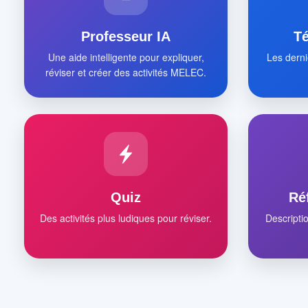
Professeur IA
T
Une aide intelligente pour expliquer,
Les derni
réviser et créer des activités MELEC.
Quiz
Ré
Des activités plus ludiques pour réviser.
Descripti