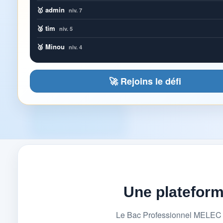
🥇 admin
niv. 7
🥈 tim
niv. 5
🥉 Minou
niv. 4
🚀 Rejoins le défi
Une platefor
Le Bac Professionnel MELEC (M