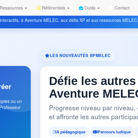
Ressources
Référentiels
Outils
Contact
nteractifs, à Aventure MELEC, aux défis XP et aux ressources MELEC
LES NOUVEAUTÉS BPMELEC
Défie les autres
réer
Aventure MELEC
copies ou un
Progresse niveau par niveau, 
 Professeur
et affronte les autres partici
IA pédagogique
Parcours ludique