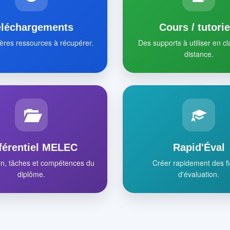
éléchargements
Cours / tutorie
ères ressources à récupérer.
Des supports à utiliser en c
distance.
férentiel MELEC
Rapid'Éval
on, tâches et compétences du
Créer rapidement des f
diplôme.
d'évaluation.