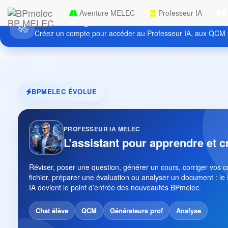
Aventure MELEC
Professeur IA
Découvrez gratuitement BPmelec
BP MELEC
🚀
Créez un compte pour accéder au Professeur IA, aux QCM i
BPMELEC ÉVOLUE
PROFESSEUR IA MELEC
L’assistant pour apprendre et c
Réviser, poser une question, générer un cours, corriger vos 
fichier, préparer une évaluation ou analyser un document : le
IA devient le point d’entrée des nouveautés BPmelec.
Chat élève
QCM
Générateurs prof
Analyse