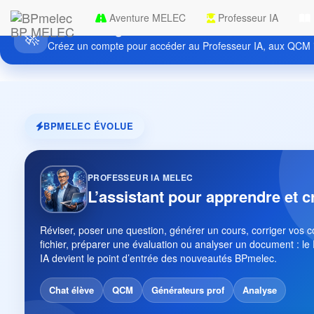
Aventure MELEC
Professeur IA
Découvrez gratuitement BPmelec
BP MELEC
🚀
Créez un compte pour accéder au Professeur IA, aux QCM i
BPMELEC ÉVOLUE
PROFESSEUR IA MELEC
L’assistant pour apprendre et c
Réviser, poser une question, générer un cours, corriger vos 
fichier, préparer une évaluation ou analyser un document : le
IA devient le point d’entrée des nouveautés BPmelec.
Chat élève
QCM
Générateurs prof
Analyse