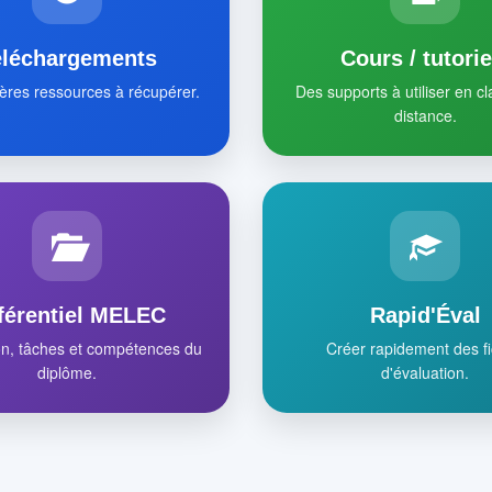
éléchargements
Cours / tutorie
ères ressources à récupérer.
Des supports à utiliser en c
distance.
férentiel MELEC
Rapid'Éval
on, tâches et compétences du
Créer rapidement des f
diplôme.
d'évaluation.