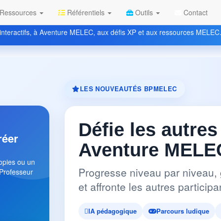
Ressources
Référentiels
Outils
Contact
nteractifs, à Aventure MELEC, aux défis XP et aux ressources MELEC
LES NOUVEAUTÉS BPMELEC
Défie les autres
réer
Aventure MELEC
copies ou un
Progresse niveau par niveau, 
 Professeur
et affronte les autres partici
IA pédagogique
Parcours ludique