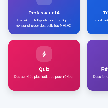
Professeur IA
T
Une aide intelligente pour expliquer,
Les derni
réviser et créer des activités MELEC.
Quiz
Ré
Des activités plus ludiques pour réviser.
Descripti