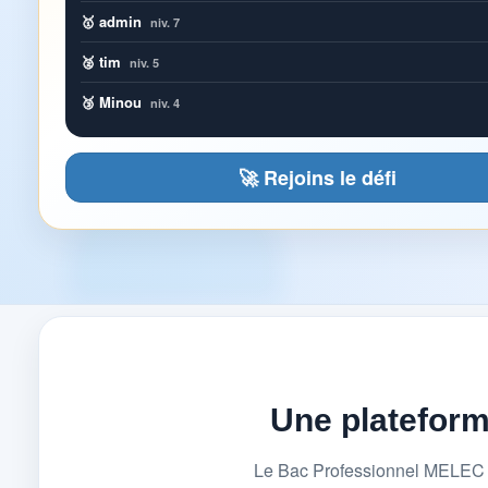
🥇 admin
niv. 7
🥈 tim
niv. 5
🥉 Minou
niv. 4
🚀 Rejoins le défi
Une platefor
Le Bac Professionnel MELEC (M