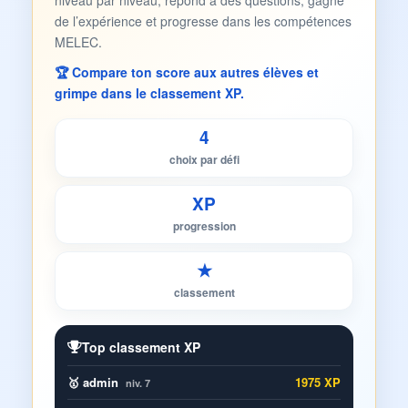
niveau par niveau, répond à des questions, gagne
de l’expérience et progresse dans les compétences
MELEC.
🏆 Compare ton score aux autres élèves et
grimpe dans le classement XP.
4
choix par défi
XP
progression
★
classement
Top classement XP
🥇 admin
1975 XP
niv. 7