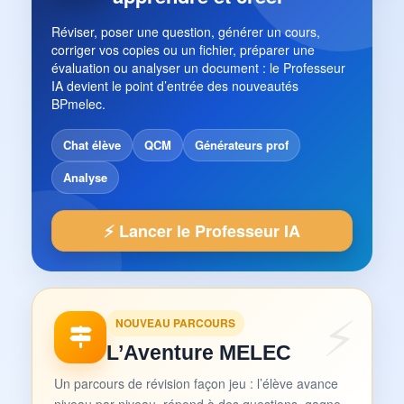
Réviser, poser une question, générer un cours,
corriger vos copies ou un fichier, préparer une
évaluation ou analyser un document : le Professeur
IA devient le point d’entrée des nouveautés
BPmelec.
Chat élève
QCM
Générateurs prof
Analyse
⚡ Lancer le Professeur IA
NOUVEAU PARCOURS
L’Aventure MELEC
Un parcours de révision façon jeu : l’élève avance