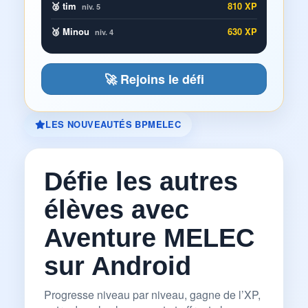
🥈 tim
810 XP
niv. 5
🥉 Minou
630 XP
niv. 4
🚀 Rejoins le défi
LES NOUVEAUTÉS BPMELEC
Défie les autres
élèves avec
Aventure MELEC
sur Android
Progresse niveau par niveau, gagne de l’XP,