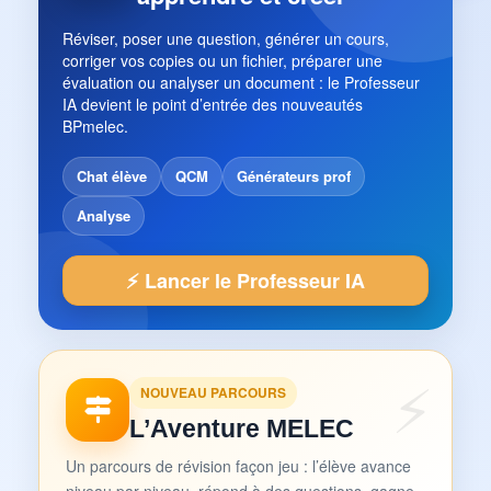
Réviser, poser une question, générer un cours,
corriger vos copies ou un fichier, préparer une
évaluation ou analyser un document : le Professeur
IA devient le point d’entrée des nouveautés
BPmelec.
Chat élève
QCM
Générateurs prof
Analyse
⚡ Lancer le Professeur IA
NOUVEAU PARCOURS
L’Aventure MELEC
Un parcours de révision façon jeu : l’élève avance