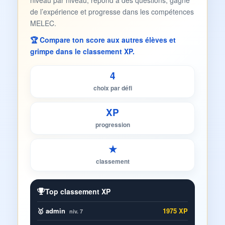
niveau par niveau, répond à des questions, gagne
de l’expérience et progresse dans les compétences
MELEC.
🏆 Compare ton score aux autres élèves et
grimpe dans le classement XP.
4
choix par défi
XP
progression
★
classement
Top classement XP
🥇 admin
1975 XP
niv. 7