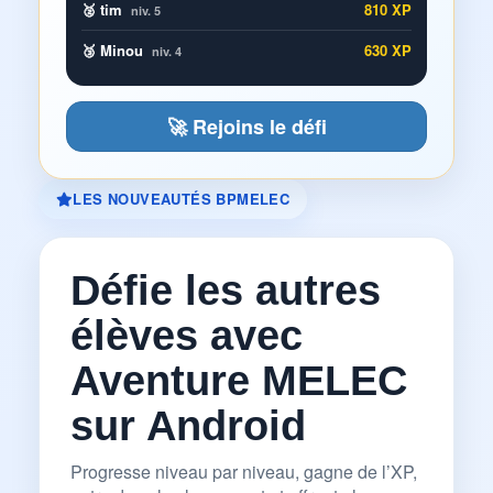
🥈 tim
810 XP
niv. 5
🥉 Minou
630 XP
niv. 4
🚀 Rejoins le défi
LES NOUVEAUTÉS BPMELEC
Défie les autres
élèves avec
Aventure MELEC
sur Android
Progresse niveau par niveau, gagne de l’XP,