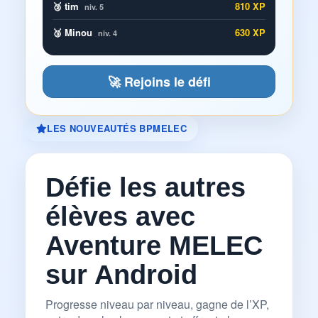
🥈 tim
810 XP
niv. 5
🥉 Minou
630 XP
niv. 4
🚀 Rejoins le défi
LES NOUVEAUTÉS BPMELEC
Défie les autres
élèves avec
Aventure MELEC
sur Android
Progresse niveau par niveau, gagne de l’XP,