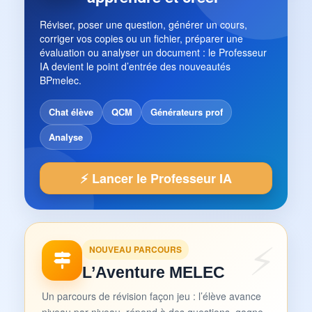
Réviser, poser une question, générer un cours,
corriger vos copies ou un fichier, préparer une
évaluation ou analyser un document : le Professeur
IA devient le point d’entrée des nouveautés
BPmelec.
Chat élève
QCM
Générateurs prof
Analyse
⚡ Lancer le Professeur IA
NOUVEAU PARCOURS
L’Aventure MELEC
Un parcours de révision façon jeu : l’élève avance