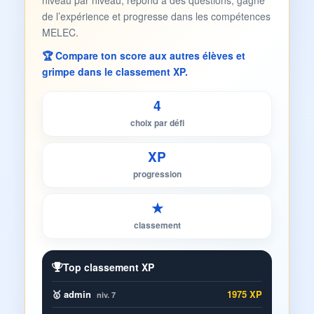
niveau par niveau, répond à des questions, gagne
de l’expérience et progresse dans les compétences
MELEC.
🏆 Compare ton score aux autres élèves et
grimpe dans le classement XP.
4
choix par défi
XP
progression
★
classement
Top classement XP
🥇 admin
1975 XP
niv. 7