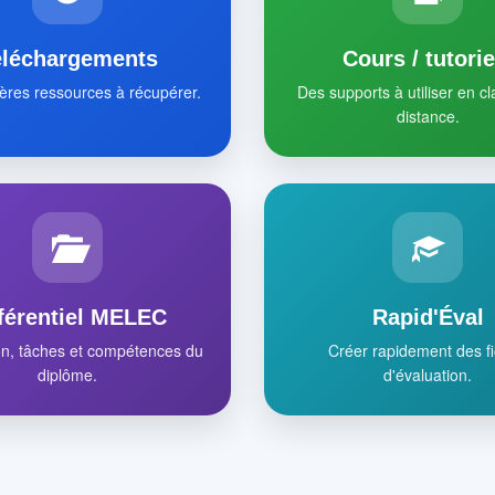
éléchargements
Cours / tutorie
ères ressources à récupérer.
Des supports à utiliser en c
distance.
férentiel MELEC
Rapid'Éval
on, tâches et compétences du
Créer rapidement des f
diplôme.
d'évaluation.