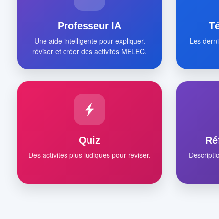
Professeur IA
T
Une aide intelligente pour expliquer,
Les derni
réviser et créer des activités MELEC.
Quiz
Ré
Des activités plus ludiques pour réviser.
Descripti