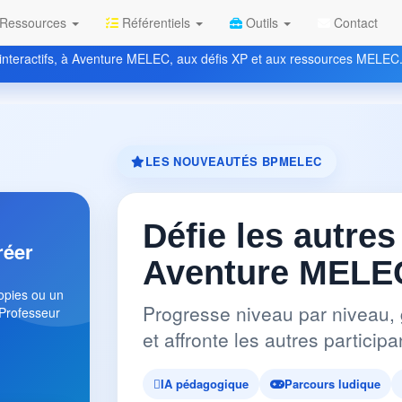
Ressources
Référentiels
Outils
Contact
nteractifs, à Aventure MELEC, aux défis XP et aux ressources MELEC
LES NOUVEAUTÉS BPMELEC
Défie les autres
réer
Aventure MELEC
copies ou un
Progresse niveau par niveau, 
 Professeur
et affronte les autres partici
IA pédagogique
Parcours ludique