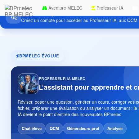
Aventure MELEC
Professeur IA
Découvrez gratuitement BPmelec
BP MELEC
🚀
Créez un compte pour accéder au Professeur IA, aux QCM i
BPMELEC ÉVOLUE
PROFESSEUR IA MELEC
L’assistant pour apprendre et c
Réviser, poser une question, générer un cours, corriger vos 
fichier, préparer une évaluation ou analyser un document : le
IA devient le point d’entrée des nouveautés BPmelec.
Chat élève
QCM
Générateurs prof
Analyse