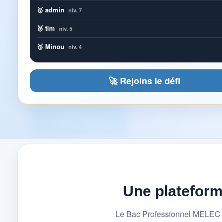
🥇 admin
niv. 7
🥈 tim
niv. 5
🥉 Minou
niv. 4
🚀 Rejoins le défi
Une platefor
Le Bac Professionnel MELEC (M