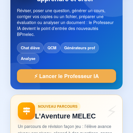
Réviser, poser une question, générer un cours,
corriger vos copies ou un fichier, préparer une
évaluation ou analyser un document : le Professeur
IA devient le point d’entrée des nouveautés
BPmelec.
Chat élève
QCM
Générateurs prof
Analyse
⚡ Lancer le Professeur IA
NOUVEAU PARCOURS
L’Aventure MELEC
Un parcours de révision façon jeu : l’élève avance