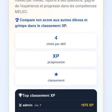
niveau par niveau, répond à des questions, gagne
de l’expérience et progresse dans les compétences
MELEC.
🏆 Compare ton score aux autres élèves et
grimpe dans le classement XP.
4
choix par défi
XP
progression
★
classement
Top classement XP
🥇 admin
1975 XP
niv. 7