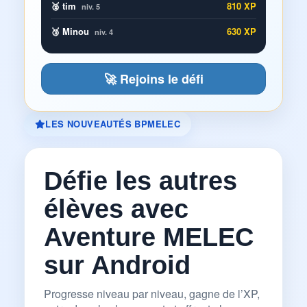
🥈 tim
810 XP
niv. 5
🥉 Minou
630 XP
niv. 4
🚀 Rejoins le défi
LES NOUVEAUTÉS BPMELEC
Défie les autres
élèves avec
Aventure MELEC
sur Android
Progresse niveau par niveau, gagne de l’XP,