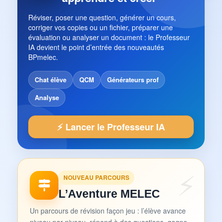
Réviser, poser une question, générer un cours,
corriger vos copies ou un fichier, préparer une
évaluation ou analyser un document : le Professeur
IA devient le point d’entrée des nouveautés
BPmelec.
Chat élève
QCM
Générateurs prof
Analyse
⚡ Lancer le Professeur IA
NOUVEAU PARCOURS
L’Aventure MELEC
Un parcours de révision façon jeu : l’élève avance