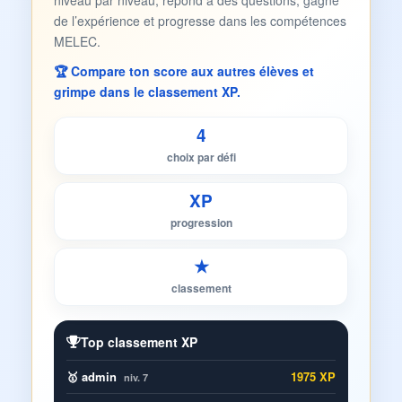
niveau par niveau, répond à des questions, gagne
de l’expérience et progresse dans les compétences
MELEC.
🏆 Compare ton score aux autres élèves et
grimpe dans le classement XP.
4
choix par défi
XP
progression
★
classement
Top classement XP
🥇 admin
1975 XP
niv. 7