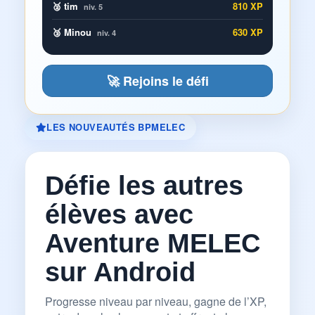
🥈 tim
810 XP
niv. 5
🥉 Minou
630 XP
niv. 4
🚀 Rejoins le défi
LES NOUVEAUTÉS BPMELEC
Défie les autres
élèves avec
Aventure MELEC
sur Android
Progresse niveau par niveau, gagne de l’XP,