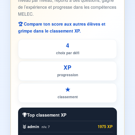
niveau par niveau, répond à des questions, gagne
de l’expérience et progresse dans les compétences
MELEC.
🏆 Compare ton score aux autres élèves et
grimpe dans le classement XP.
4
choix par défi
XP
progression
★
classement
Top classement XP
🥇 admin
1975 XP
niv. 7