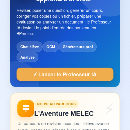
Réviser, poser une question, générer un cours,
corriger vos copies ou un fichier, préparer une
évaluation ou analyser un document : le Professeur
IA devient le point d’entrée des nouveautés
BPmelec.
Chat élève
QCM
Générateurs prof
Analyse
⚡ Lancer le Professeur IA
NOUVEAU PARCOURS
L’Aventure MELEC
Un parcours de révision façon jeu : l’élève avance