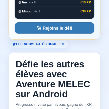
🥈 tim
810 XP
niv. 5
🥉 Minou
630 XP
niv. 4
🚀 Rejoins le défi
LES NOUVEAUTÉS BPMELEC
Défie les autres
élèves avec
Aventure MELEC
sur Android
Progresse niveau par niveau, gagne de l’XP,