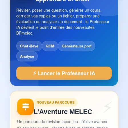
Réviser, poser une question, générer un cours,
corriger vos copies ou un fichier, préparer une
évaluation ou analyser un document : le Professeur
IA devient le point d’entrée des nouveautés
BPmelec.
Chat élève
QCM
Générateurs prof
Analyse
⚡ Lancer le Professeur IA
NOUVEAU PARCOURS
L’Aventure MELEC
Un parcours de révision façon jeu : l’élève avance