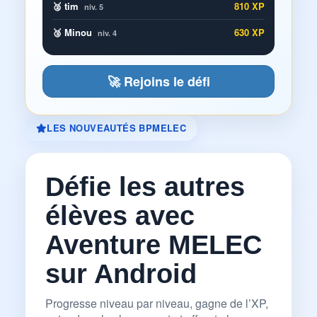
🥈 tim
810 XP
niv. 5
🥉 Minou
630 XP
niv. 4
🚀 Rejoins le défi
LES NOUVEAUTÉS BPMELEC
Défie les autres
élèves avec
Aventure MELEC
sur Android
Progresse niveau par niveau, gagne de l’XP,