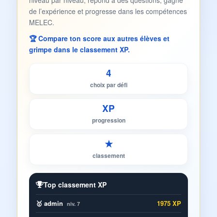
niveau par niveau, répond à des questions, gagne
de l’expérience et progresse dans les compétences
MELEC.
🏆 Compare ton score aux autres élèves et
grimpe dans le classement XP.
4
choix par défi
XP
progression
★
classement
Top classement XP
🥇 admin
1975 XP
niv. 7