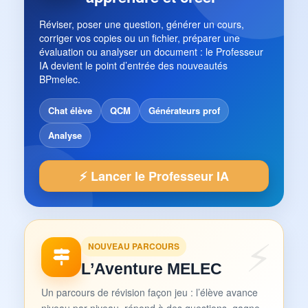
Réviser, poser une question, générer un cours,
corriger vos copies ou un fichier, préparer une
évaluation ou analyser un document : le Professeur
IA devient le point d’entrée des nouveautés
BPmelec.
Chat élève
QCM
Générateurs prof
Analyse
⚡ Lancer le Professeur IA
NOUVEAU PARCOURS
L’Aventure MELEC
Un parcours de révision façon jeu : l’élève avance