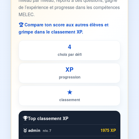
niveau par niveau, répond à des questions, gagne
de l’expérience et progresse dans les compétences
MELEC.
🏆 Compare ton score aux autres élèves et
grimpe dans le classement XP.
4
choix par défi
XP
progression
★
classement
Top classement XP
🥇 admin
1975 XP
niv. 7