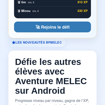
🥈 tim
810 XP
niv. 5
🥉 Minou
630 XP
niv. 4
🚀 Rejoins le défi
LES NOUVEAUTÉS BPMELEC
Défie les autres
élèves avec
Aventure MELEC
sur Android
Progresse niveau par niveau, gagne de l’XP,