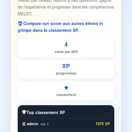
niveau par niveau, répond à des questions, gagne
de l’expérience et progresse dans les compétences
MELEC.
🏆 Compare ton score aux autres élèves et
grimpe dans le classement XP.
4
choix par défi
XP
progression
★
classement
Top classement XP
🥇 admin
1975 XP
niv. 7