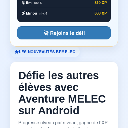
🥈 tim
810 XP
niv. 5
🥉 Minou
630 XP
niv. 4
🚀 Rejoins le défi
LES NOUVEAUTÉS BPMELEC
Défie les autres
élèves avec
Aventure MELEC
sur Android
Progresse niveau par niveau, gagne de l’XP,