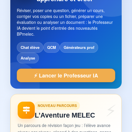
Réviser, poser une question, générer un cours,
corriger vos copies ou un fichier, préparer une
évaluation ou analyser un document : le Professeur
IA devient le point d’entrée des nouveautés
BPmelec.
Chat élève
QCM
Générateurs prof
Analyse
⚡ Lancer le Professeur IA
NOUVEAU PARCOURS
L’Aventure MELEC
Un parcours de révision façon jeu : l’élève avance