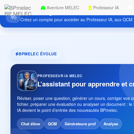
Aventure MELEC
Professeur IA
Découvrez gratuitement BPmelec
BP MELEC
🚀
Créez un compte pour accéder au Professeur IA, aux QCM i
BPMELEC ÉVOLUE
PROFESSEUR IA MELEC
L’assistant pour apprendre et c
Réviser, poser une question, générer un cours, corriger vos 
fichier, préparer une évaluation ou analyser un document : le
IA devient le point d’entrée des nouveautés BPmelec.
Chat élève
QCM
Générateurs prof
Analyse