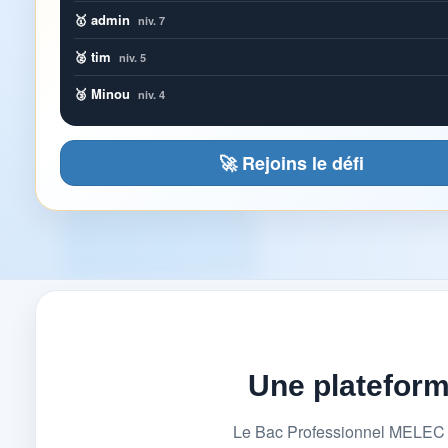
🥇 admin
niv. 7
🥈 tim
niv. 5
🥉 Minou
niv. 4
🚀 Rejoins le défi
Une platefor
Le Bac Professionnel MELEC (M