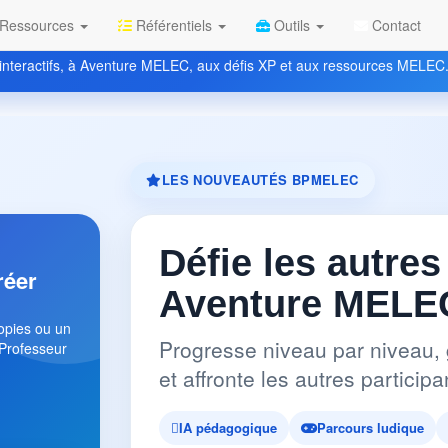
Ressources
Référentiels
Outils
Contact
nteractifs, à Aventure MELEC, aux défis XP et aux ressources MELEC
LES NOUVEAUTÉS BPMELEC
Défie les autres
réer
Aventure MELEC
copies ou un
Progresse niveau par niveau, 
 Professeur
et affronte les autres partici
IA pédagogique
Parcours ludique