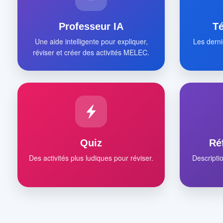
Professeur IA
T
Une aide intelligente pour expliquer,
Les derni
réviser et créer des activités MELEC.
Quiz
Ré
Des activités plus ludiques pour réviser.
Descripti