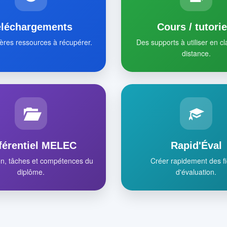
éléchargements
Cours / tutorie
ères ressources à récupérer.
Des supports à utiliser en c
distance.
férentiel MELEC
Rapid'Éval
on, tâches et compétences du
Créer rapidement des f
diplôme.
d'évaluation.