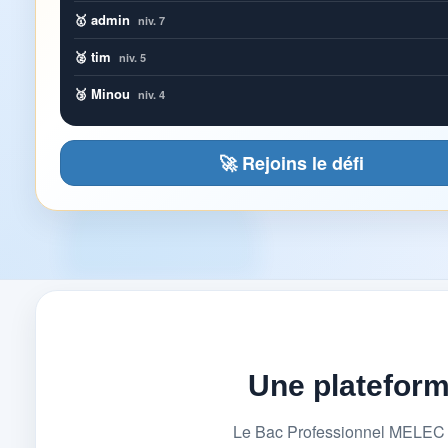
🥇 admin
niv. 7
🥈 tim
niv. 5
🥉 Minou
niv. 4
🚀 Rejoins le défi
Une platefor
Le Bac Professionnel MELEC (M