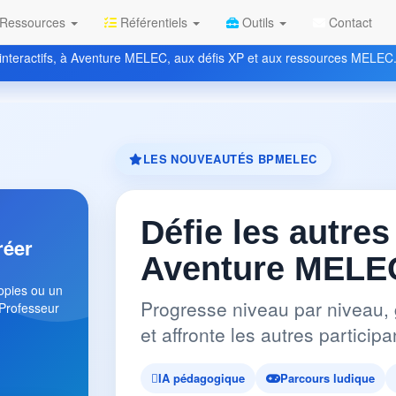
Ressources
Référentiels
Outils
Contact
nteractifs, à Aventure MELEC, aux défis XP et aux ressources MELEC
LES NOUVEAUTÉS BPMELEC
Défie les autres
réer
Aventure MELEC
copies ou un
Progresse niveau par niveau, 
 Professeur
et affronte les autres partici
IA pédagogique
Parcours ludique