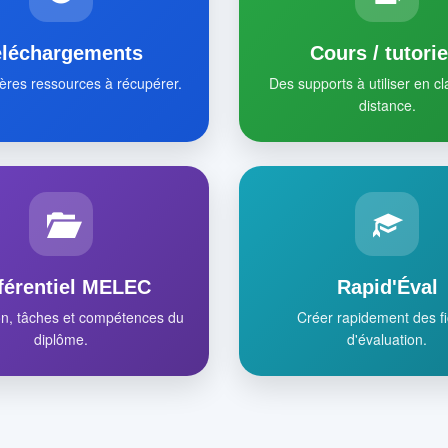
éléchargements
Cours / tutorie
ères ressources à récupérer.
Des supports à utiliser en c
distance.
férentiel MELEC
Rapid'Éval
on, tâches et compétences du
Créer rapidement des f
diplôme.
d'évaluation.