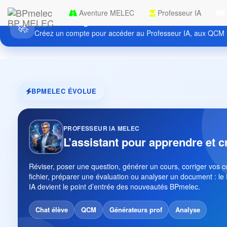
Aventure MELEC
Professeur IA
Découvrez gratuitement BPmelec
BP MELEC
🚀
Créez un compte pour accéder au Professeur IA, aux QCM i
BPMELEC ÉVOLUE
PROFESSEUR IA MELEC
L’assistant pour apprendre et c
Réviser, poser une question, générer un cours, corriger vos 
fichier, préparer une évaluation ou analyser un document : le
IA devient le point d’entrée des nouveautés BPmelec.
Chat élève
QCM
Générateurs prof
Analyse