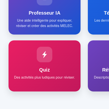
Professeur IA
T
Une aide intelligente pour expliquer,
Les derni
réviser et créer des activités MELEC.
Quiz
Ré
Des activités plus ludiques pour réviser.
Descripti