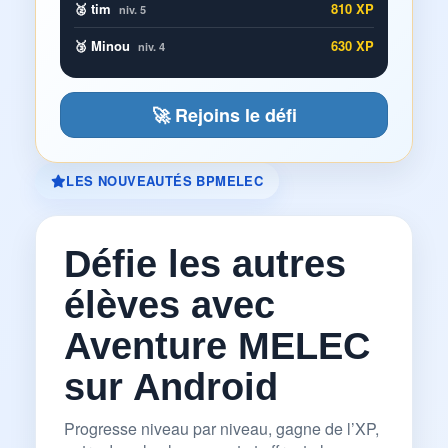
🥈 tim
810 XP
niv. 5
🥉 Minou
630 XP
niv. 4
🚀 Rejoins le défi
LES NOUVEAUTÉS BPMELEC
Défie les autres
élèves avec
Aventure MELEC
sur Android
Progresse niveau par niveau, gagne de l’XP,