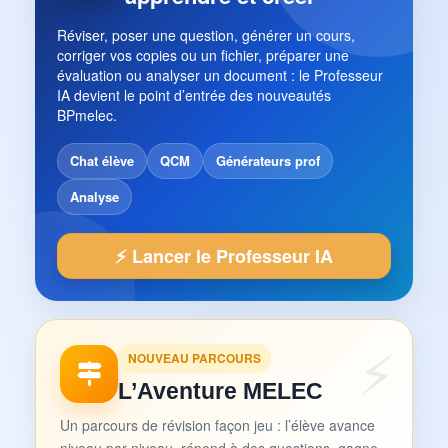
Réviser, poser une question, générer un cours,
corriger vos copies ou un fichier, préparer une
évaluation ou analyser un document : le Professeur
IA devient le point d’entrée des nouveautés
BPmelec.
Chat élève
QCM
Générateurs prof
Analyse
⚡ Lancer le Professeur IA
NOUVEAU PARCOURS
L’Aventure MELEC
Un parcours de révision façon jeu : l’élève avance