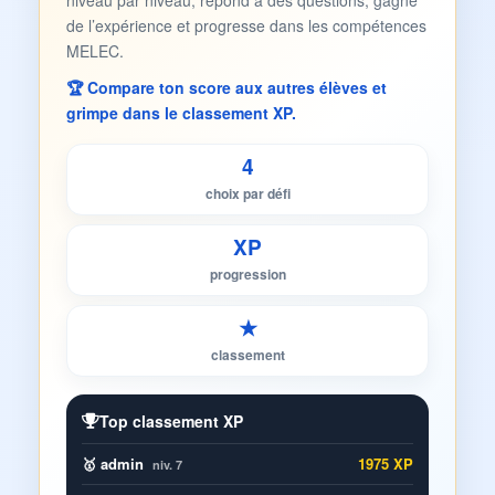
niveau par niveau, répond à des questions, gagne
de l’expérience et progresse dans les compétences
MELEC.
🏆 Compare ton score aux autres élèves et
grimpe dans le classement XP.
4
choix par défi
XP
progression
★
classement
Top classement XP
🥇 admin
1975 XP
niv. 7