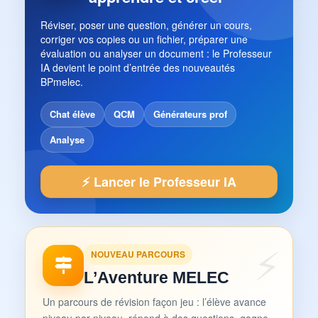
Réviser, poser une question, générer un cours,
corriger vos copies ou un fichier, préparer une
évaluation ou analyser un document : le Professeur
IA devient le point d’entrée des nouveautés
BPmelec.
Chat élève
QCM
Générateurs prof
Analyse
⚡ Lancer le Professeur IA
NOUVEAU PARCOURS
L’Aventure MELEC
Un parcours de révision façon jeu : l’élève avance