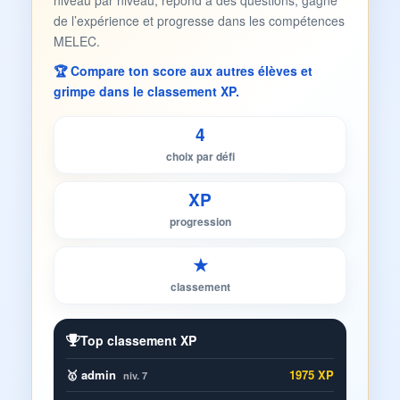
niveau par niveau, répond à des questions, gagne
de l’expérience et progresse dans les compétences
MELEC.
🏆 Compare ton score aux autres élèves et
grimpe dans le classement XP.
4
choix par défi
XP
progression
★
classement
Top classement XP
🥇 admin
1975 XP
niv. 7