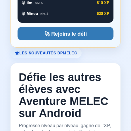
🥈 tim
810 XP
niv. 5
🥉 Minou
630 XP
niv. 4
🚀 Rejoins le défi
LES NOUVEAUTÉS BPMELEC
Défie les autres
élèves avec
Aventure MELEC
sur Android
Progresse niveau par niveau, gagne de l’XP,