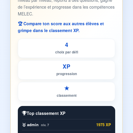
niveau par niveau, répond à des questions, gagne
de l’expérience et progresse dans les compétences
MELEC.
🏆 Compare ton score aux autres élèves et
grimpe dans le classement XP.
4
choix par défi
XP
progression
★
classement
Top classement XP
🥇 admin
1975 XP
niv. 7