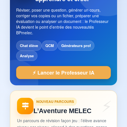
Réviser, poser une question, générer un cours,
corriger vos copies ou un fichier, préparer une
évaluation ou analyser un document : le Professeur
IA devient le point d’entrée des nouveautés
BPmelec.
Chat élève
QCM
Générateurs prof
Analyse
⚡ Lancer le Professeur IA
NOUVEAU PARCOURS
L’Aventure MELEC
Un parcours de révision façon jeu : l’élève avance