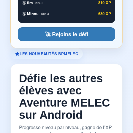
🥈 tim
810 XP
niv. 5
🥉 Minou
630 XP
niv. 4
🚀 Rejoins le défi
LES NOUVEAUTÉS BPMELEC
Défie les autres
élèves avec
Aventure MELEC
sur Android
Progresse niveau par niveau, gagne de l’XP,